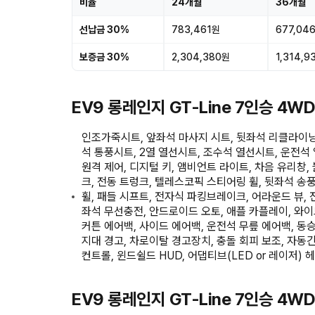
비율
24개월
36개월
선납금 30%
783,461원
677,04
보증금 30%
2,304,380원
1,314,9
EV9 롱레인지 GT-Line 7인승 4W
인조가죽시트, 앞좌석 마사지 시트, 뒷좌석 리클라이닝,
석 통풍시트, 2열 열선시트, 조수석 열선시트, 운전석
원격 제어, 디지털 키, 앰비언트 라이트, 차음 유리창,
크, 전동 트렁크, 텔레스코픽 스티어링 휠, 뒷좌석 송풍
휠, 패들 시프트, 전자식 파킹브레이크, 어라운드 뷰,
좌석 무선충전, 안드로이드 오토, 애플 카플레이, 와이
커튼 에어백, 사이드 에어백, 운전석 무릎 에어백, 동
지대 경고, 차로이탈 경고장치, 충돌 회피 보조, 자동
컨트롤, 윈드쉴드 HUD, 어댑티브(LED or 레이저) 
EV9 롱레인지 GT-Line 7인승 4W