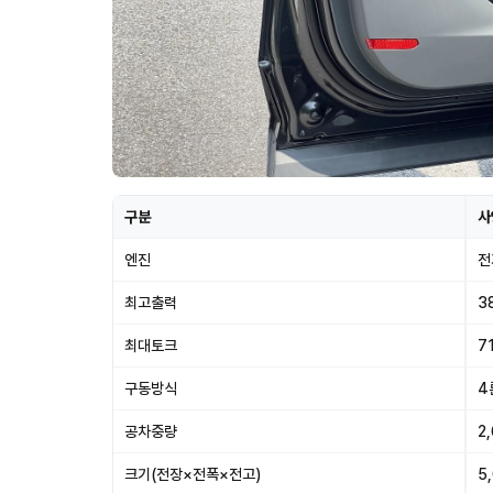
구분
사
엔진
전
최고출력
3
최대토크
71
구동방식
4
공차중량
2
크기(전장×전폭×전고)
5