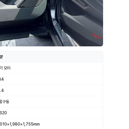
양
기 모터
84
.4
륜구동
,620
,010×1,980×1,755mm