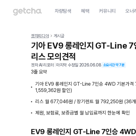
차량탐색
혜택
커뮤니티
오너
겟차피디아
게시글
기아 EV9 롱레인지 GT-Line 
리스 모의견적
겟차 AI 리포터
|
마지막 수정일
2026.06.08
소요시간 약
7
분
3줄 요약
기아 EV9 롱레인지 GT-Line 7인승 4WD 기본가격
1,559,362원 할인)
리스 월 677,046원 / 장기렌트 월 792,250원 (36
제원, 보험료, 보증금별 월 납입료까지 한눈에 확인
EV9 롱레인지 GT-Line 7인승 4W