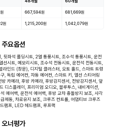
48개월
60개월
6원
667,594원
681,669원
32원
1,215,200원
1,042,079원
D 주요옵션
 뒷좌석 폴딩시트, 2열 통풍시트, 조수석 통풍시트, 운전
 열선시트, 메모리시트, 조수석 전동시트, 운전석 전동시트,
 블라인드 (창문), 디지털 클러스터, 오토 홀드, 스마트 트렁
구, 독립 에어컨, 자동 에어컨, 스마트 키, 열선 스티어링
 전방 카메라, 후방 카메라, 후방감지센서, 전방감지센서, 앞
드 디스플레이, 프리미엄 오디오, 블루투스, 내비게이션,
승석 에어백, 운전석 에어백, 후방 교차 충돌방지 보조, 사각
긴급제동, 차로유지 보조, 크루즈 컨트롤, 어댑티브 크루즈
헤드램프, LED 헤드램프, 루프랙
D 오너평가