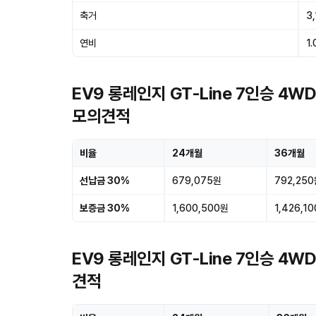
축거
3
연비
1.
EV9 롱레인지 GT-Line 7인승 4
모의견적
비율
24개월
36개월
선납금 30%
679,075원
792,25
보증금 30%
1,600,500원
1,426,1
EV9 롱레인지 GT-Line 7인승 4W
견적