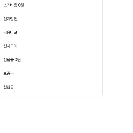
초기비용 0원
신차할인
금융비교
신차구매
선납금 0원
보증금
선납금