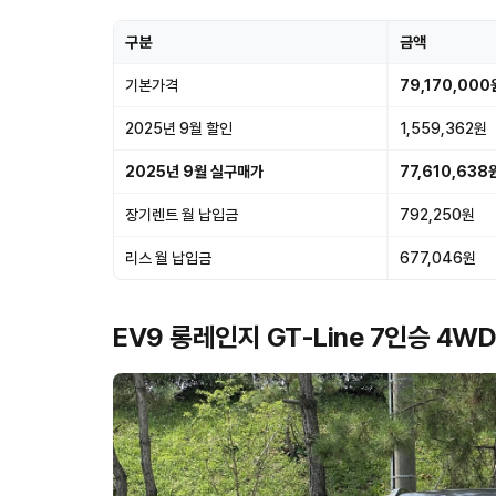
구분
금액
기본가격
79,170,000
2025년 9월 할인
1,559,362원
2025년 9월 실구매가
77,610,638
장기렌트 월 납입금
792,250원
리스 월 납입금
677,046원
EV9 롱레인지 GT-Line 7인승 4W