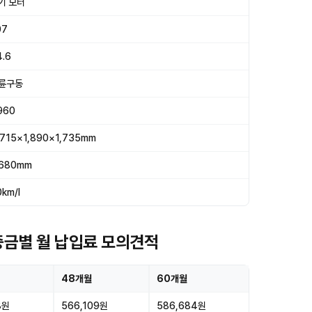
기 모터
07
4.6
륜구동
960
,715×1,890×1,735mm
,680mm
0km/l
보증금별 월 납입료 모의견적
48개월
60개월
8원
566,109원
586,684원