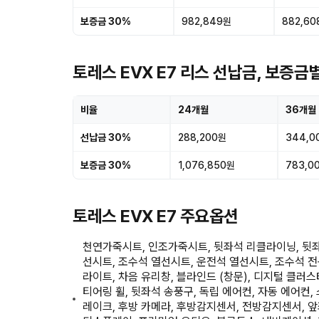
보증금 30%
982,849원
882,60
토레스 EVX E7 리스 선납금, 보증금
비율
24개월
36개월
선납금 30%
288,200원
344,0
보증금 30%
1,076,850원
783,0
토레스 EVX E7 주요옵션
천연가죽시트, 인조가죽시트, 뒷좌석 리클라이닝, 뒷좌
선시트, 조수석 열선시트, 운전석 열선시트, 조수석 전
라이트, 차음 유리창, 블라인드 (창문), 디지털 클러스
티어링 휠, 뒷좌석 송풍구, 독립 에어컨, 자동 에어컨,
레이크, 후방 카메라, 후방감지센서, 전방감지센서, 앞