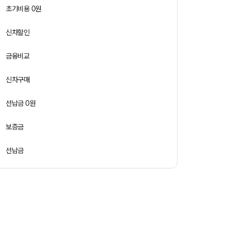
초기비용 0원
신차할인
금융비교
신차구매
선납금 0원
보증금
선납금