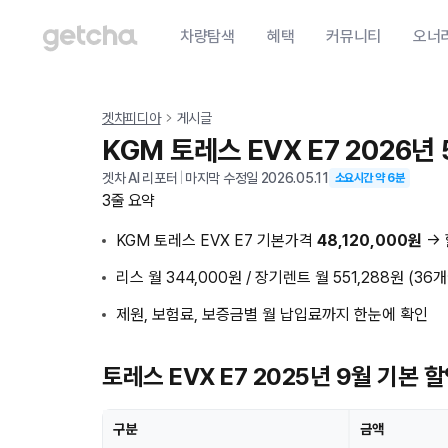
차량탐색
혜택
커뮤니티
오너
겟차피디아
게시글
KGM 토레스 EVX E7 2026
겟차 AI 리포터
|
마지막 수정일
2026.05.11
소요시간 약
6
분
3줄 요약
KGM 토레스 EVX E7 기본가격
48,120,000원
→
리스 월 344,000원 / 장기렌트 월 551,288원 (36개
제원, 보험료, 보증금별 월 납입료까지 한눈에 확인
토레스 EVX E7 2025년 9월 기본 
구분
금액