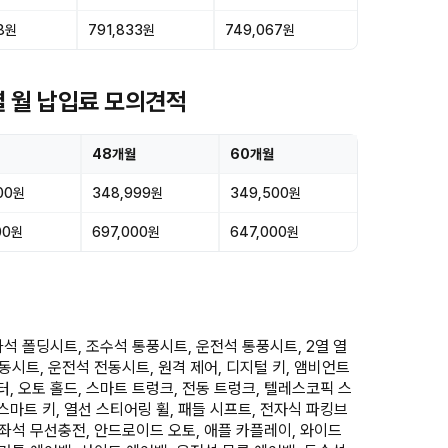
8원
791,833원
749,067원
별 월 납입료 모의견적
48개월
60개월
00원
348,999원
349,500원
00원
697,000원
647,000원
석 폴딩시트, 조수석 통풍시트, 운전석 통풍시트, 2열 열
동시트, 운전석 전동시트, 원격 제어, 디지털 키, 앰비언트
터, 오토 홀드, 스마트 트렁크, 전동 트렁크, 텔레스코픽 스
 스마트 키, 열선 스티어링 휠, 패들 시프트, 전자식 파킹브
좌석 무선충전, 안드로이드 오토, 애플 카플레이, 와이드