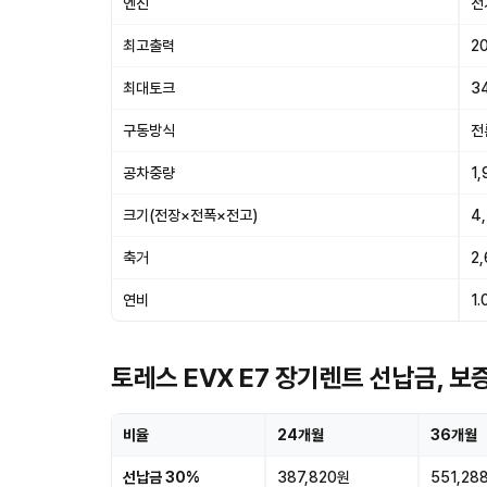
엔진
전
최고출력
2
최대토크
3
구동방식
전
공차중량
1,
크기(전장×전폭×전고)
4
축거
2
연비
1.
토레스 EVX E7 장기렌트 선납금, 
비율
24개월
36개월
선납금 30%
387,820원
551,28