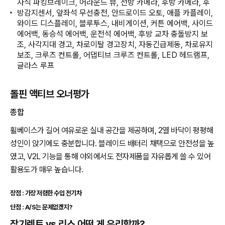
자식 파킹브레이크, 어라운드 뷰, 전방 카메라, 후방 카메라, 후
방감지센서, 앞좌석 무선충전, 안드로이드 오토, 애플 카플레이,
와이드 디스플레이, 블루투스, 내비게이션, 커튼 에어백, 사이드
에어백, 동승석 에어백, 운전석 에어백, 후방 교차 충돌방지 보
조, 사각지대 경고, 차로이탈 경고장치, 자동긴급제동, 차로유지
보조, 크루즈 컨트롤, 어댑티브 크루즈 컨트롤, LED 헤드램프,
글라스 루프
돌핀 액티브 오너평가
종합
휠베이스가 길어 여유로운 실내 공간을 제공하며, 2열 바닥이 평평해
성인이 앉기에도 충분합니다. 블레이드 배터리 채택으로 안전성을 높
였고, V2L 기능을 통해 야외에서도 전자제품을 자유롭게 쓸 수 있어
활용도가 매우 높습니다.
장점 : 가장 저렴한 수입 전기차
단점 : A/S는 문제없겠지?
장기렌트 vs 리스 어떤 게 유리할까?