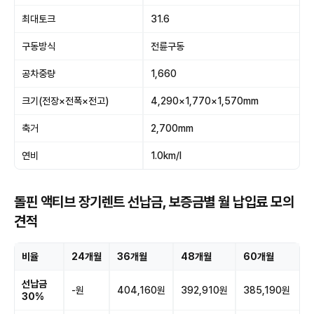
최대토크
31.6
구동방식
전륜구동
공차중량
1,660
크기(전장×전폭×전고)
4,290×1,770×1,570mm
축거
2,700mm
연비
1.0km/l
돌핀 액티브 장기렌트 선납금, 보증금별 월 납입료 모의
견적
비율
24개월
36개월
48개월
60개월
선납금
-원
404,160원
392,910원
385,190원
30%