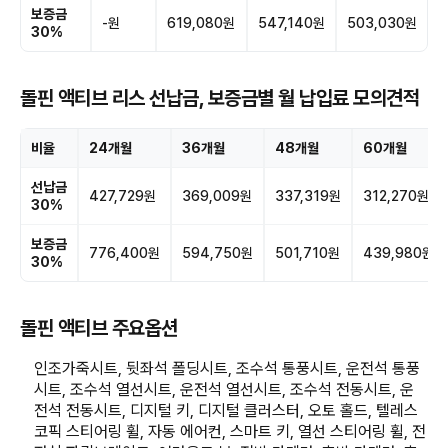
보증금
-원
619,080원
547,140원
503,030원
30%
돌핀 액티브 리스 선납금, 보증금별 월 납입료 모의견적
비율
24개월
36개월
48개월
60개월
선납금
427,729원
369,009원
337,319원
312,270원
30%
보증금
776,400원
594,750원
501,710원
439,980원
30%
돌핀 액티브 주요옵션
인조가죽시트, 뒷좌석 폴딩시트, 조수석 통풍시트, 운전석 통풍
시트, 조수석 열선시트, 운전석 열선시트, 조수석 전동시트, 운
전석 전동시트, 디지털 키, 디지털 클러스터, 오토 홀드, 텔레스
코픽 스티어링 휠, 자동 에어컨, 스마트 키, 열선 스티어링 휠, 전