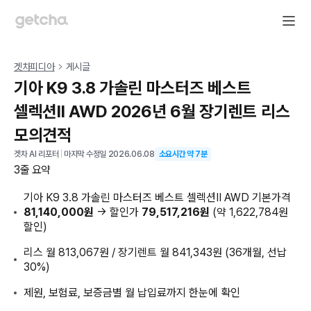
겟차피디아
게시글
기아 K9 3.8 가솔린 마스터즈 베스트
셀렉션II AWD 2026년 6월 장기렌트 리스
모의견적
겟차 AI 리포터
|
마지막 수정일
2026.06.08
소요시간 약
7
분
3줄 요약
기아 K9 3.8 가솔린 마스터즈 베스트 셀렉션II AWD 기본가격
81,140,000원
→ 할인가
79,517,216원
(약 1,622,784원
할인)
리스 월 813,067원 / 장기렌트 월 841,343원 (36개월, 선납
30%)
제원, 보험료, 보증금별 월 납입료까지 한눈에 확인