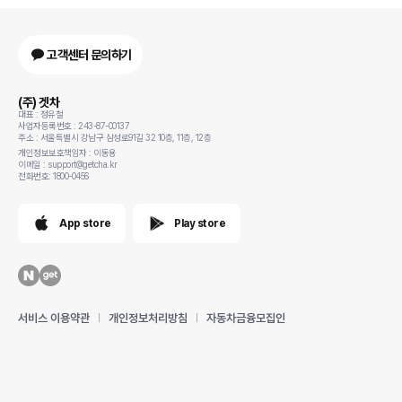
고객센터 문의하기
(주) 겟차
대표 : 정유철
사업자등록번호 : 243-87-00137
주소 : 서울특별시 강남구 삼성로91길 32 10층, 11층, 12층
개인정보보호책임자 : 이동용
이메일 : support@getcha.kr
전화번호: 1800-0456
App store
Play store
서비스 이용약관
개인정보처리방침
자동차금융모집인