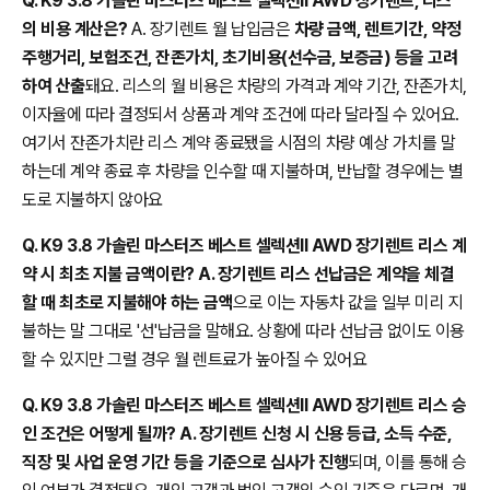
Q. K9 3.8 가솔린 마스터즈 베스트 셀렉션II AWD 장기렌트, 리스
의 비용 계산은?
A. 장기렌트 월 납입금은
차량 금액, 렌트기간, 약정
주행거리, 보험조건, 잔존가치, 초기비용(선수금, 보증금) 등을 고려
하여 산출
돼요. 리스의 월 비용은 차량의 가격과 계약 기간, 잔존가치,
이자율에 따라 결정되서 상품과 계약 조건에 따라 달라질 수 있어요.
여기서 잔존가치란 리스 계약 종료됐을 시점의 차량 예상 가치를 말
하는데 계약 종료 후 차량을 인수할 때 지불하며, 반납할 경우에는 별
도로 지불하지 않아요
Q. K9 3.8 가솔린 마스터즈 베스트 셀렉션II AWD 장기렌트 리스 계
약 시 최초 지불 금액이란? A. 장기렌트 리스 선납금은 계약을 체결
할 때 최초로 지불해야 하는 금액
으로 이는 자동차 값을 일부 미리 지
불하는 말 그대로 '선'납금을 말해요. 상황에 따라 선납금 없이도 이용
할 수 있지만 그럴 경우 월 렌트료가 높아질 수 있어요
Q. K9 3.8 가솔린 마스터즈 베스트 셀렉션II AWD 장기렌트 리스 승
인 조건은 어떻게 될까? A. 장기렌트 신청 시 신용 등급, 소득 수준,
직장 및 사업 운영 기간 등을 기준으로 심사가 진행
되며, 이를 통해 승