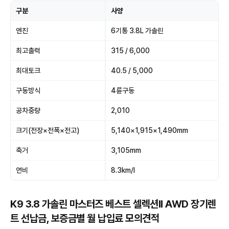
구분
사양
엔진
6기통 3.8L 가솔린
최고출력
315 / 6,000
최대토크
40.5 / 5,000
구동방식
4륜구동
공차중량
2,010
크기(전장×전폭×전고)
5,140×1,915×1,490mm
축거
3,105mm
연비
8.3km/l
K9 3.8 가솔린 마스터즈 베스트 셀렉션II AWD 장기렌
트 선납금, 보증금별 월 납입료 모의견적