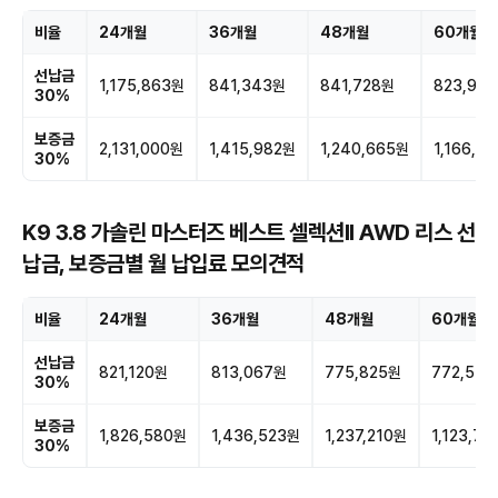
비율
24개월
36개월
48개월
60개월
선납금
1,175,863원
841,343원
841,728원
823,97
30%
보증금
2,131,000원
1,415,982원
1,240,665원
1,166,5
30%
K9 3.8 가솔린 마스터즈 베스트 셀렉션II AWD 리스 선
납금, 보증금별 월 납입료 모의견적
비율
24개월
36개월
48개월
60개월
선납금
821,120원
813,067원
775,825원
772,515
30%
보증금
1,826,580원
1,436,523원
1,237,210원
1,123,7
30%