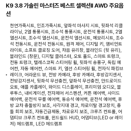
K9 3.8 가솔린 마스터즈 베스트 셀렉션II AWD 주요옵
션
천연가죽시트, 인조가죽시트, 앞좌석 마사지 시트, 뒷좌석 리클
라이닝, 2열 통풍시트, 조수석 통풍시트, 운전석 통풍시트, 2열
열선시트, 조수석 열선시트, 운전석 열선시트, 메모리시트, 조수
석 전동시트, 운전석 전동시트, 원격 제어, 디지털 키, 앰비언트
라이트, 소프트 클로징 도어, 차음 유리창, 블라인드 (뒷 유리),
블라인드 (창문), 디지털 클러스터, 오토 홀드, 스마트 트렁크,
전동 트렁크, 텔레스코픽 스티어링 휠, 뒷좌석 송풍구, 독립 에
어컨, 자동 에어컨, 스마트 키, 열선 스티어링 휠, 전자식 파킹브
레이크, 어라운드 뷰, 전방 카메라, 후방 카메라, 후방감지센서,
전방감지센서, 뒷좌석 무선충전, 앞좌석 무선충전, 안드로이드
오토, 애플 카플레이, 와이드 디스플레이, 프리미엄 오디오, 블
루투스, 내비게이션, 전자제어 서스펜션, 커튼 에어백, 사이드
에어백, 운전석 무릎 에어백, 동승석 에어백, 운전석 에어백, 후
방 교차 충돌방지 보조, 사각지대 경고, 차로이탈 경고장치, 충
돌 회피 보조, 자동긴급제동, 차로유지 보조, 크루즈 컨트롤, 어
댑티브 크루즈 컨트롤, 윈드쉴드 HUD, 어댑티브(LED or 레이
저) 헤드램프, LED 헤드램프