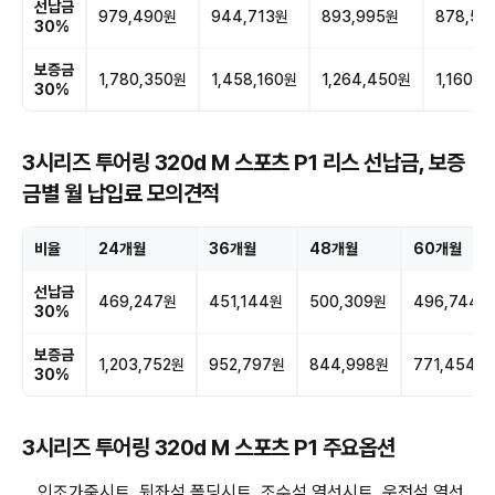
선납금
979,490원
944,713원
893,995원
878,59
30%
보증금
1,780,350원
1,458,160원
1,264,450원
1,160,7
30%
3시리즈 투어링 320d M 스포츠 P1 리스 선납금, 보증
금별 월 납입료 모의견적
비율
24개월
36개월
48개월
60개월
선납금
469,247원
451,144원
500,309원
496,744원
30%
보증금
1,203,752원
952,797원
844,998원
771,454원
30%
3시리즈 투어링 320d M 스포츠 P1 주요옵션
인조가죽시트, 뒷좌석 폴딩시트, 조수석 열선시트, 운전석 열선