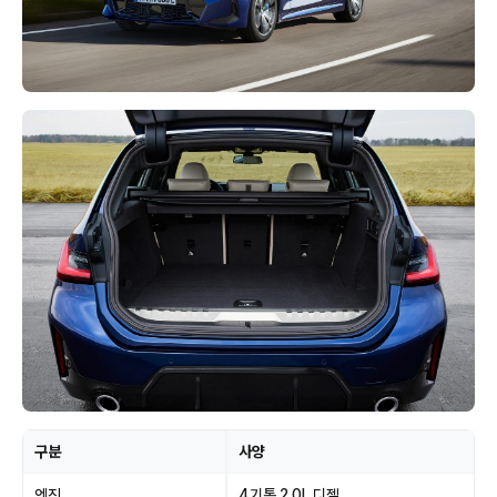
구분
사양
엔진
4기통 2.0L 디젤