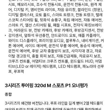
시트, 메모리시트, 조수석 전동시트, 운전석 전동시트, 원격 제
어, 디지털 키, 앰비언트 라이트, 차음 유리창, 블라인드 (창문),
디지털 클러스터, 오토 홀드, 스마트 트렁크, 전동 트렁크, 텔레
스코픽 스티어링 휠, 뒷좌석 송풍구, 독립 에어컨, 자동 에어컨,
스마트 키, 열선 스티어링 휠, 패들 시프트, 전자식 파킹브레이
크, 어라운드 뷰, 전방 카메라, 후방 카메라, 후방감지센서, 전방
감지센서, 앞좌석 무선충전, 안드로이드 오토, 애플 카플레이,
와이드 디스플레이, 프리미엄 오디오, 블루투스, 내비게이션, 커
튼 에어백, 사이드 에어백, 운전석 무릎 에어백, 동승석 에어백,
운전석 에어백, 후방 교차 충돌방지 보조, 사각지대 경고, 차로
이탈 경고장치, 충돌 회피 보조, 자동긴급제동, 차로유지 보조,
크루즈 컨트롤, 어댑티브 크루즈 컨트롤, 윈드쉴드 HUD, 어댑
티브(LED or 레이저) 헤드램프, LED 헤드램프, 파노라마 선루
프, 루프랙
3시리즈 투어링 320d M 스포츠 P1 오너평가
종합
3시리즈의 왜건형 버전입니다. 루프 라인을 길게 뻗어 2열 헤드룸의
여유와 트렁크 적재 공간을 대폭 확장해 실용성을 대폭 확장하면서