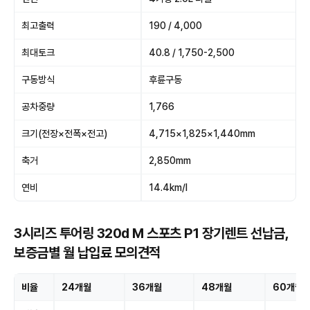
최고출력
190 / 4,000
최대토크
40.8 / 1,750-2,500
구동방식
후륜구동
공차중량
1,766
크기(전장×전폭×전고)
4,715×1,825×1,440mm
축거
2,850mm
연비
14.4km/l
3시리즈 투어링 320d M 스포츠 P1 장기렌트 선납금,
보증금별 월 납입료 모의견적
비율
24개월
36개월
48개월
60개월