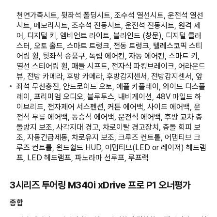
천연가죽시트, 뒷좌석 폴딩시트, 조수석 열선시트, 운전석 열선
시트, 메모리시트, 조수석 전동시트, 운전석 전동시트, 원격 제
어, 디지털 키, 앰비언트 라이트, 블라인드 (창문), 디지털 클러
스터, 오토 홀드, 스마트 트렁크, 전동 트렁크, 텔레스코픽 스티
어링 휠, 뒷좌석 송풍구, 독립 에어컨, 자동 에어컨, 스마트 키,
열선 스티어링 휠, 패들 시프트, 전자식 파킹브레이크, 어라운드
뷰, 전방 카메라, 후방 카메라, 후방감지센서, 전방감지센서, 앞
좌석 무선충전, 안드로이드 오토, 애플 카플레이, 와이드 디스플
레이, 프리미엄 오디오, 블루투스, 내비게이션, 48V 마일드 하
이브리드, 전자제어 서스펜션, 커튼 에어백, 사이드 에어백, 운
전석 무릎 에어백, 동승석 에어백, 운전석 에어백, 후방 교차 충
돌방지 보조, 사각지대 경고, 차로이탈 경고장치, 충돌 회피 보
조, 자동긴급제동, 차로유지 보조, 크루즈 컨트롤, 어댑티브 크
루즈 컨트롤, 윈드쉴드 HUD, 어댑티브(LED or 레이저) 헤드램
프, LED 헤드램프, 파노라마 선루프, 루프랙
3시리즈 투어링 M340i xDrive 프로 P1 오너평가
종합