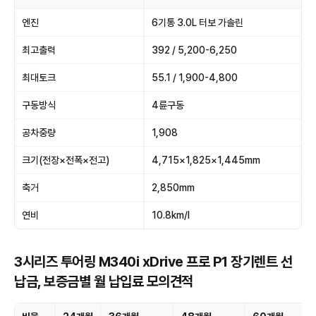
엔진
6기통 3.0L 터보 가솔린
최고출력
392 / 5,200-6,250
최대토크
55.1 / 1,900-4,800
구동방식
4륜구동
공차중량
1,908
크기(전장×전폭×전고)
4,715×1,825×1,445mm
축거
2,850mm
연비
10.8km/l
3시리즈 투어링 M340i xDrive 프로 P1 장기렌트 선
납금, 보증금별 월 납입료 모의견적