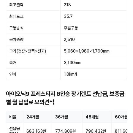
최고출력
218
최대토크
35.7
구동방식
후륜구동
공차중량
2,510
크기(전장×전폭×전고)
5,060×1,980×1,790mm
축거
3,130mm
연비
1.0km/l
아이오닉9 프레스티지 6인승 장기렌트 선납금, 보증금
별 월 납입료 모의견적
비율
24개월
36개월
48개월
60개월
선납금
683,163원
774,809원
796,432원
811,605