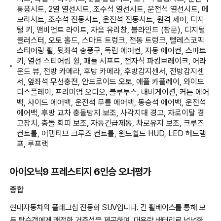
통풍시트, 2열 열선시트, 조수석 열선시트, 운전석 열선시트, 메
모리시트, 조수석 전동시트, 운전석 전동시트, 원격 제어, 디지
털 키, 앰비언트 라이트, 차음 유리창, 블라인드 (창문), 디지털
클러스터, 오토 홀드, 스마트 트렁크, 전동 트렁크, 텔레스코픽
스티어링 휠, 뒷좌석 송풍구, 독립 에어컨, 자동 에어컨, 스마트
키, 열선 스티어링 휠, 패들 시프트, 전자식 파킹브레이크, 어라
운드 뷰, 전방 카메라, 후방 카메라, 후방감지센서, 전방감지센
서, 앞좌석 무선충전, 안드로이드 오토, 애플 카플레이, 와이드
디스플레이, 프리미엄 오디오, 블루투스, 내비게이션, 커튼 에어
백, 사이드 에어백, 운전석 무릎 에어백, 동승석 에어백, 운전석
에어백, 후방 교차 충돌방지 보조, 사각지대 경고, 차로이탈 경
고장치, 충돌 회피 보조, 자동긴급제동, 차로유지 보조, 크루즈
컨트롤, 어댑티브 크루즈 컨트롤, 윈드쉴드 HUD, LED 헤드램
프, 루프랙
아이오닉9 프레스티지 6인승 오너평가
종합
현대자동차의 플래그십 전동화 SUV입니다. 긴 휠베이스를 통해 모
든 탑승객에게 쾌적한 거주성을 제공하며, 대용량 배터리로 넉넉한