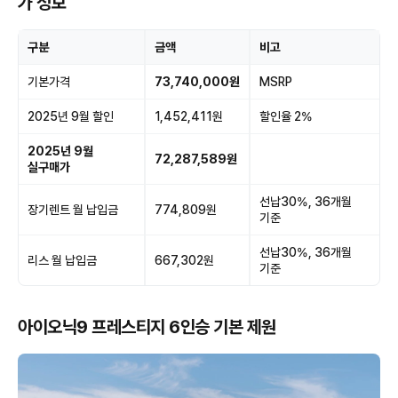
가 정보
구분
금액
비고
기본가격
73,740,000원
MSRP
2025년 9월 할인
1,452,411원
할인율 2%
2025년 9월
72,287,589원
실구매가
선납30%, 36개월
장기렌트 월 납입금
774,809원
기준
선납30%, 36개월
리스 월 납입금
667,302원
기준
아이오닉9 프레스티지 6인승 기본 제원