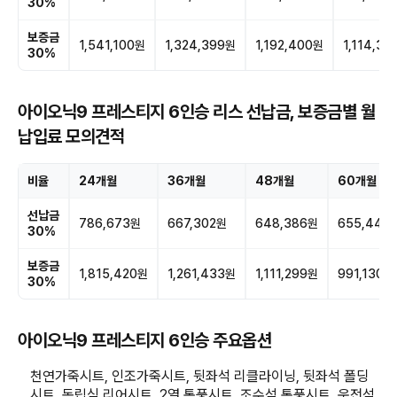
30%
보증금
1,541,100원
1,324,399원
1,192,400원
1,114,30
30%
아이오닉9 프레스티지 6인승 리스 선납금, 보증금별 월
납입료 모의견적
비율
24개월
36개월
48개월
60개월
선납금
786,673원
667,302원
648,386원
655,442
30%
보증금
1,815,420원
1,261,433원
1,111,299원
991,130원
30%
아이오닉9 프레스티지 6인승 주요옵션
천연가죽시트, 인조가죽시트, 뒷좌석 리클라이닝, 뒷좌석 폴딩
시트, 독립식 리어시트, 2열 통풍시트, 조수석 통풍시트, 운전석