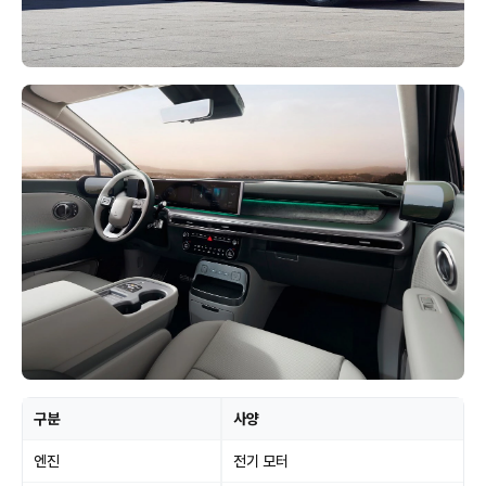
구분
사양
엔진
전기 모터