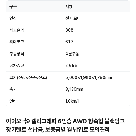
구분
사양
엔진
전기 모터
최고출력
308
최대토크
61.7
구동방식
4륜구동
공차중량
2,655
크기(전장×전폭×전고)
5,060×1,980×1,790mm
축거
3,130mm
연비
1.0km/l
아이오닉9 캘리그래피 6인승 AWD 항속형 블랙잉크
장기렌트 선납금, 보증금별 월 납입료 모의견적