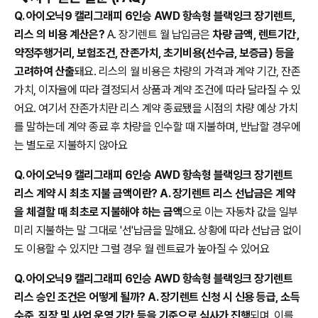
Q. 아이오닉9 캘리그래피 6인승 AWD 항속형 블랙잉크 장기렌트,
리스 의 비용 계산은?
A. 장기렌트 월 납입금은
차량 금액, 렌트기간,
약정주행거리, 보험조건, 잔존가치, 초기비용(선수금, 보증금) 등을
고려하여 산출
돼요. 리스의 월 비용은 차량의 가격과 계약 기간, 잔존
가치, 이자율에 따라 결정되서 상품과 계약 조건에 따라 달라질 수 있
어요. 여기서 잔존가치란 리스 계약 종료됐을 시점의 차량 예상 가치
를 말하는데 계약 종료 후 차량을 인수할 때 지불하며, 반납할 경우에
는 별도로 지불하지 않아요
Q. 아이오닉9 캘리그래피 6인승 AWD 항속형 블랙잉크 장기렌트
리스 계약 시 최초 지불 금액이란? A. 장기렌트 리스 선납금은 계약
을 체결할 때 최초로 지불해야 하는 금액
으로 이는 자동차 값을 일부
미리 지불하는 말 그대로 '선'납금을 말해요. 상황에 따라 선납금 없이
도 이용할 수 있지만 그럴 경우 월 렌트료가 높아질 수 있어요
Q. 아이오닉9 캘리그래피 6인승 AWD 항속형 블랙잉크 장기렌트
리스 승인 조건은 어떻게 될까? A. 장기렌트 신청 시 신용 등급, 소득
수준, 직장 및 사업 운영 기간 등을 기준으로 심사가 진행
되며, 이를