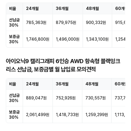
비율
24개월
36개월
48개월
60개월
선납금
785,363원
879,975원
900,332원
915,62
30%
보증금
1,746,800원
1,496,000원
1,343,100원
1,254,
30%
아이오닉9 캘리그래피 6인승 AWD 항속형 블랙잉크
리스 선납금, 보증금별 월 납입료 모의견적
비율
24개월
36개월
48개월
60개월
선납금
889,047원
752,926원
730,557원
737,76
30%
보증금
2,061,499원
1,418,733원
1,259,299원
1,113,9
30%