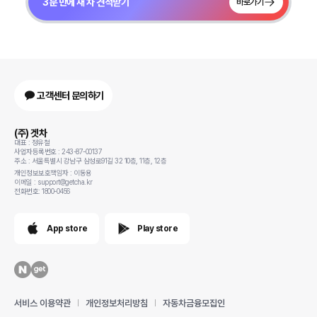
3분 만에 새 차 견적받기
바로가기
고객센터 문의하기
(주) 겟차
대표 : 정유철
사업자등록번호 : 243-87-00137
주소 : 서울특별시 강남구 삼성로91길 32 10층, 11층, 12층
개인정보보호책임자 : 이동용
이메일 : support@getcha.kr
전화번호: 1800-0456
App store
Play store
서비스 이용약관
개인정보처리방침
자동차금융모집인