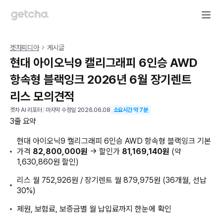
겟차피디아
게시글
현대 아이오닉9 캘리그래피 6인승 AWD
항속형 블랙잉크 2026년 6월 장기렌트
리스 모의견적
겟차 AI 리포터
|
마지막 수정일
2026.06.08
소요시간 약
7
분
3줄 요약
현대 아이오닉9 캘리그래피 6인승 AWD 항속형 블랙잉크 기본
가격
82,800,000원
→ 할인가
81,169,140원
(약
1,630,860원 할인)
리스 월 752,926원 / 장기렌트 월 879,975원 (36개월, 선납
30%)
제원, 보험료, 보증금별 월 납입료까지 한눈에 확인