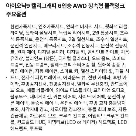
아이오닉9 캘리그래피 6인승 AWD 항속형 블랙잉크
주요옵션
천연가죽시트, 인조가죽시트, 앞좌석 마사지 시트, 뒷좌석 리클
라이닝, 뒷좌석 폴딩시트, 독립식 리어시트, 2열 통풍시트, 조수
석 통풍시트, 운전석 통풍시트, 2열 열선시트, 조수석 열선시트,
운전석 열선시트, 메모리시트, 조수석 전동시트, 운전석 전동시
트, 원격 제어, 디지털 룸미러, 디지털 키, 앰비언트 라이트, 차음
유리창, 블라인드 (창문), 디지털 클러스터, 오토 홀드, 스마트
트렁크, 전동 트렁크, 텔레스코픽 스티어링 휠, 뒷좌석 송풍구,
독립 에어컨, 자동 에어컨, 스마트 키, 열선 스티어링 휠, 패들 시
프트, 전자식 파킹브레이크, 어라운드 뷰, 전방 카메라, 후방 카
메라, 후방감지센서, 전방감지센서, 앞좌석 무선충전, 안드로이
드 오토, 애플 카플레이, 와이드 디스플레이, 프리미엄 오디오,
블루투스, 내비게이션, 커튼 에어백, 사이드 에어백, 운전석 무
릎 에어백, 동승석 에어백, 운전석 에어백, 후방 교차 충돌방지
보조, 사각지대 경고, 차로이탈 경고장치, 충돌 회피 보조, 자동
긴급제동, 차로유지 보조, 크루즈 컨트롤, 어댑티브 크루즈 컨트
롤, 윈드쉴드 HUD, 어댑티브(LED or 레이저) 헤드램프, LED
헤드램프, 루프랙