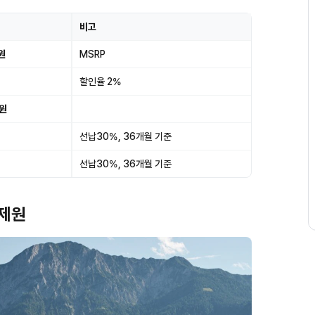
비고
원
MSRP
할인율 2%
0원
선납30%, 36개월 기준
선납30%, 36개월 기준
 제원