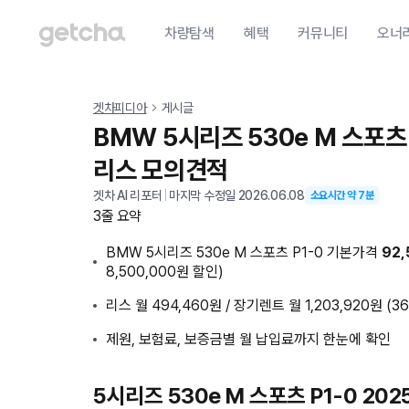
차량탐색
혜택
커뮤니티
오너
겟차피디아
게시글
BMW 5시리즈 530e M 스포츠 
리스 모의견적
겟차 AI 리포터
|
마지막 수정일
2026.06.08
소요시간 약
7
분
3줄 요약
BMW 5시리즈 530e M 스포츠 P1-0 기본가격
92
8,500,000원 할인)
리스 월 494,460원 / 장기렌트 월 1,203,920원 (3
제원, 보험료, 보증금별 월 납입료까지 한눈에 확인
5시리즈 530e M 스포츠 P1-0 20