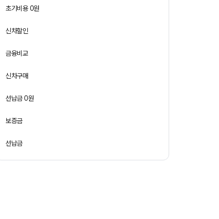
초기비용 0원
신차할인
금융비교
신차구매
선납금 0원
보증금
선납금