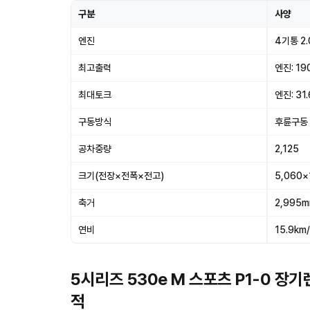
구분
사양
엔진
4기통 2
최고출력
엔진: 190
최대토크
엔진: 31.
구동방식
후륜구동
공차중량
2,125
크기(전장×전폭×전고)
5,060×
축거
2,995
연비
15.9km/
5시리즈 530e M 스포츠 P1-0 장
적