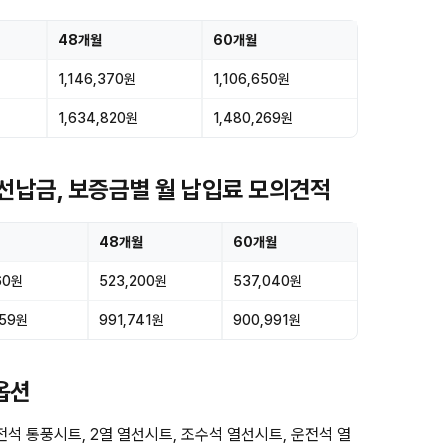
48개월
60개월
1,146,370원
1,106,650원
1,634,820원
1,480,269원
스 선납금, 보증금별 월 납입료 모의견적
48개월
60개월
60원
523,200원
537,040원
059원
991,741원
900,991원
요옵션
석 통풍시트, 2열 열선시트, 조수석 열선시트, 운전석 열