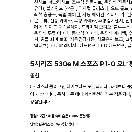
선시트, 메모리시트, 조수석 전동시트, 운전석 전동시트
유리), 블라인드 (창문), 디지털 클러스터, 오토 홀드
좌석 송풍구, 독립 에어컨, 자동 에어컨, 스마트 키, 
운드 뷰, 전방 카메라, 후방 카메라, 후방감지센서, 
레이, 와이드 디스플레이, 프리미엄 오디오, 블루투스,
운전석 무릎 에어백, 동승석 에어백, 운전석 에어백, 
치, 충돌 회피 보조, 자동긴급제동, 차로유지 보조, 크
댑티브(LED or 레이저) 헤드램프, LED 헤드램프, 
5시리즈 530e M 스포츠 P1-0 오
종합
5시리즈의 플러그인 하이브리드 모델입니다. 530i보다 
이 가능합니다. 특히 후륜 에어 서스펜션이 기본 적용되어
강점입니다.
장점 : 고급스러움 속에 숨은 BMW 운전재미
단점 : E클래스는 너무 강한 상대다