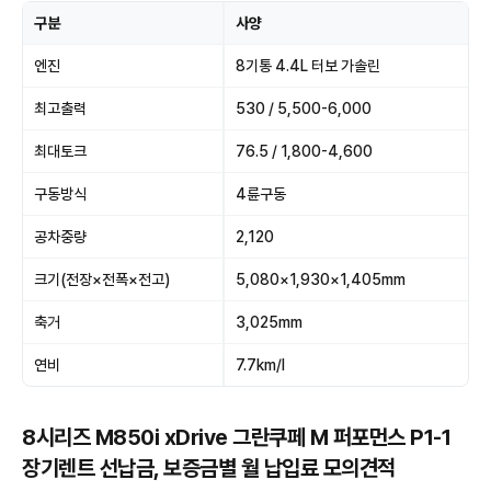
구분
사양
엔진
8기통 4.4L 터보 가솔린
최고출력
530 / 5,500-6,000
최대토크
76.5 / 1,800-4,600
구동방식
4륜구동
공차중량
2,120
크기(전장×전폭×전고)
5,080×1,930×1,405mm
축거
3,025mm
연비
7.7km/l
8시리즈 M850i xDrive 그란쿠페 M 퍼포먼스 P1-1
장기렌트 선납금, 보증금별 월 납입료 모의견적