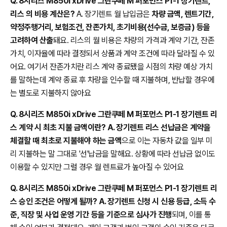
Q. 8시리즈 M850i xDrive 그란쿠페 M 퍼포먼스 P1-1 장기렌트,
리스 의 비용 계산은?
A. 장기렌트 월 납입금은
차량 금액, 렌트기간,
약정주행거리, 보험조건, 잔존가치, 초기비용(선수금, 보증금) 등을
고려하여 산출
돼요. 리스의 월 비용은 차량의 가격과 계약 기간, 잔존
가치, 이자율에 따라 결정되서 상품과 계약 조건에 따라 달라질 수 있
어요. 여기서 잔존가치란 리스 계약 종료됐을 시점의 차량 예상 가치
를 말하는데 계약 종료 후 차량을 인수할 때 지불하며, 반납할 경우에
는 별도로 지불하지 않아요
Q. 8시리즈 M850i xDrive 그란쿠페 M 퍼포먼스 P1-1 장기렌트 리
스 계약 시 최초 지불 금액이란? A. 장기렌트 리스 선납금은 계약을
체결할 때 최초로 지불해야 하는 금액
으로 이는 자동차 값을 일부 미
리 지불하는 말 그대로 '선'납금을 말해요. 상황에 따라 선납금 없이도
이용할 수 있지만 그럴 경우 월 렌트료가 높아질 수 있어요
Q. 8시리즈 M850i xDrive 그란쿠페 M 퍼포먼스 P1-1 장기렌트 리
스 승인 조건은 어떻게 될까? A. 장기렌트 신청 시 신용 등급, 소득 수
준, 직장 및 사업 운영 기간 등을 기준으로 심사가 진행
되며, 이를 통