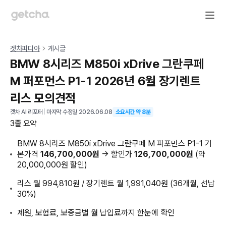
겟차피디아
게시글
BMW 8시리즈 M850i xDrive 그란쿠페
M 퍼포먼스 P1-1 2026년 6월 장기렌트
리스 모의견적
겟차 AI 리포터
|
마지막 수정일
2026.06.08
소요시간 약
8
분
3줄 요약
BMW 8시리즈 M850i xDrive 그란쿠페 M 퍼포먼스 P1-1 기
본가격
146,700,000원
→ 할인가
126,700,000원
(약
20,000,000원 할인)
리스 월 994,810원 / 장기렌트 월 1,991,040원 (36개월, 선납
30%)
제원, 보험료, 보증금별 월 납입료까지 한눈에 확인