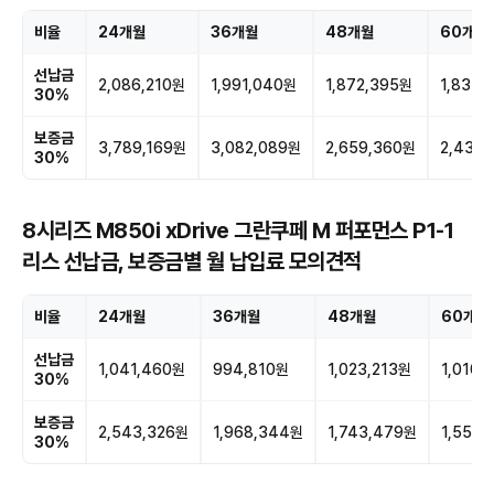
비율
24개월
36개월
48개월
60개월
선납금
2,086,210원
1,991,040원
1,872,395원
1,831,
30%
보증금
3,789,169원
3,082,089원
2,659,360원
2,430
30%
8시리즈 M850i xDrive 그란쿠페 M 퍼포먼스 P1-1
리스 선납금, 보증금별 월 납입료 모의견적
비율
24개월
36개월
48개월
60개월
선납금
1,041,460원
994,810원
1,023,213원
1,010,
30%
보증금
2,543,326원
1,968,344원
1,743,479원
1,559,
30%