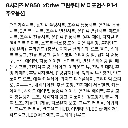
8시리즈 M850i xDrive 그란쿠페 M 퍼포먼스 P1-1
주요옵션
천연가죽시트, 뒷좌석 폴딩시트, 조수석 통풍시트, 운전석 통풍
시트, 2열 열선시트, 조수석 열선시트, 운전석 열선시트, 메모리
시트, 조수석 전동시트, 운전석 전동시트, 원격 제어, 디지털 키,
앰비언트 라이트, 소프트 클로징 도어, 차음 유리창, 블라인드
(뒷 유리), 블라인드 (창문), 디지털 클러스터, 오토 홀드, 스마
트 트렁크, 전동 트렁크, 텔레스코픽 스티어링 휠, 뒷좌석 송풍
구, 독립 에어컨, 자동 에어컨, 스마트 키, 열선 스티어링 휠, 패
들 시프트, 전자식 파킹브레이크, 어라운드 뷰, 전방 카메라, 후
방 카메라, 후방감지센서, 전방감지센서, 앞좌석 무선충전, 안드
로이드 오토, 애플 카플레이, 와이드 디스플레이, 프리미엄 오디
오, 블루투스, 내비게이션, 후륜 조향, 전자제어 서스펜션, 커튼
에어백, 사이드 에어백, 동승석 에어백, 운전석 에어백, 후방 교
차 충돌방지 보조, 사각지대 경고, 차로이탈 경고장치, 충돌 회
피 보조, 자동긴급제동, 차로유지 보조, 크루즈 컨트롤, 어댑티
브 크루즈 컨트롤, 윈드쉴드 HUD, 어댑티브(LED or 레이저)
헤드램프, LED 헤드램프, 파노라마 선루프