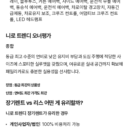
레이, 블루투스, 커튼 에어백, 사이드 에어백, 운전석 무릎 에어
백, 동승석 에어백, 운전석 에어백, 차로이탈 경고장치, 자동긴
급제동, 차로유지 보조, 크루즈 컨트롤, 어댑티브 크루즈 컨트
롤, LED 헤드램프
니로 트렌디 오너평가
종합
동급 최고 수준의 연비로 낮은 유지비 부담과 도심 주행에 적당한 사
이즈에 스포티한 실루엣을 갖췄으며, 여유로운 실내 공간까지 확보해
패밀리카로도 충분한 실용성을 선사합니다.
장점 : 동급 최강의 상품성
단점 : 연비도 최강 가격도 최강
장기렌트 vs 리스 어떤 게 유리할까?
니로 트렌디 장기렌트가 유리한 경우
개인사업자/법인
: 100% 비용처리 가능