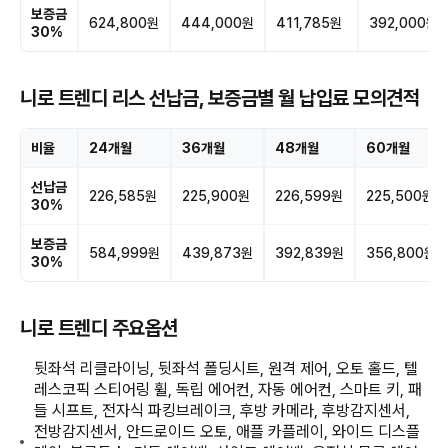
보증금
624,800원
444,000원
411,785원
392,000원
30%
니로 트렌디 리스 선납금, 보증금별 월 납입료 모의견적
비율
24개월
36개월
48개월
60개월
선납금
226,585원
225,900원
226,599원
225,500원
30%
보증금
584,999원
439,873원
392,839원
356,800원
30%
니로 트렌디 주요옵션
뒷좌석 리클라이닝, 뒷좌석 폴딩시트, 원격 제어, 오토 홀드, 텔
레스코픽 스티어링 휠, 독립 에어컨, 자동 에어컨, 스마트 키, 패
들 시프트, 전자식 파킹브레이크, 후방 카메라, 후방감지센서,
전방감지센서, 안드로이드 오토, 애플 카플레이, 와이드 디스플