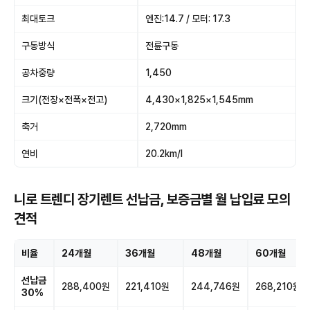
최대토크
엔진:14.7 / 모터: 17.3
구동방식
전륜구동
공차중량
1,450
크기(전장×전폭×전고)
4,430×1,825×1,545mm
축거
2,720mm
연비
20.2km/l
니로 트렌디 장기렌트 선납금, 보증금별 월 납입료 모의
견적
비율
24개월
36개월
48개월
60개월
선납금
288,400원
221,410원
244,746원
268,210원
30%