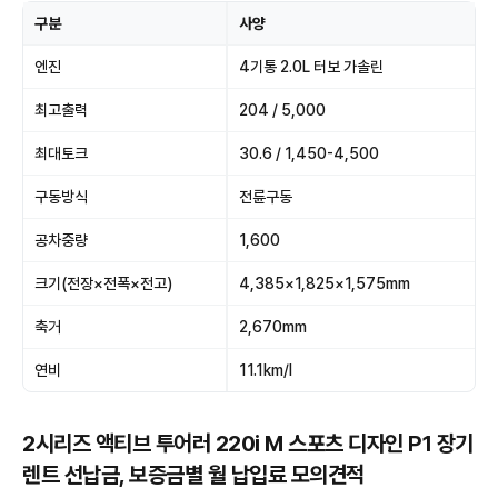
구분
사양
엔진
4기통 2.0L 터보 가솔린
최고출력
204 / 5,000
최대토크
30.6 / 1,450-4,500
구동방식
전륜구동
공차중량
1,600
크기(전장×전폭×전고)
4,385×1,825×1,575mm
축거
2,670mm
연비
11.1km/l
2시리즈 액티브 투어러 220i M 스포츠 디자인 P1 장기
렌트 선납금, 보증금별 월 납입료 모의견적