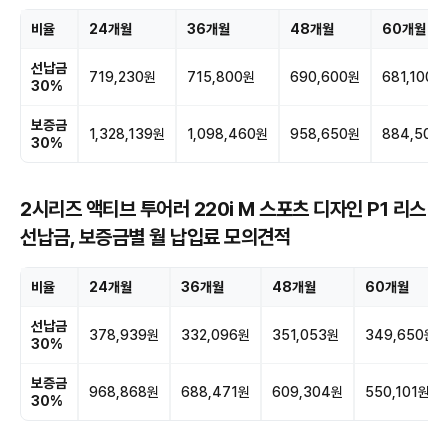
비율
24개월
36개월
48개월
60개월
선납금
719,230원
715,800원
690,600원
681,100원
30%
보증금
1,328,139원
1,098,460원
958,650원
884,509
30%
2시리즈 액티브 투어러 220i M 스포츠 디자인 P1 리스
선납금, 보증금별 월 납입료 모의견적
비율
24개월
36개월
48개월
60개월
선납금
378,939원
332,096원
351,053원
349,650원
30%
보증금
968,868원
688,471원
609,304원
550,101원
30%