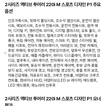
2시리즈 액티브 투어러 220i M 스포츠 디자인 P1 주요
옵션
인조가죽시트, 뒷좌석 폴딩시트, 조수석 열선시트, 운전석 열선
시트, 메모리시트, 조수석 전동시트, 운전석 전동시트, 원격 제
어, 디지털 키, 앰비언트 라이트, 디지털 클러스터, 오토 홀드, 스
마트 트렁크, 전동 트렁크, 텔레스코픽 스티어링 휠, 뒷좌석 송
풍구, 독립 에어컨, 자동 에어컨, 스마트 키, 열선 스티어링 휠,
패들 시프트, 전자식 파킹브레이크, 어라운드 뷰, 전방 카메라,
후방 카메라, 후방감지센서, 전방감지센서, 앞좌석 무선충전, 안
드로이드 오토, 애플 카플레이, 와이드 디스플레이, 프리미엄 오
디오, 블루투스, 내비게이션, 전자제어 서스펜션, 커튼 에어백,
사이드 에어백, 동승석 에어백, 운전석 에어백, 후방 교차 충돌
방지 보조, 사각지대 경고, 차로이탈 경고장치, 충돌 회피 보조,
자동긴급제동, 차로유지 보조, 크루즈 컨트롤, 어댑티브 크루즈
컨트롤, 컴바이너 HUD, 어댑티브(LED or 레이저) 헤드램프,
LED 헤드램프, 파노라마 선루프
2시리즈 액티브 투어러 220i M 스포츠 디자인 P1 오너
평가