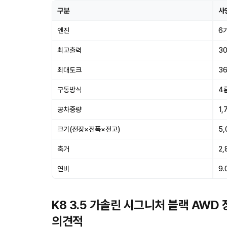
구분
사
엔진
6
최고출력
30
최대토크
36
구동방식
4
공차중량
1,
크기(전장×전폭×전고)
5,
축거
2
연비
9.
K8 3.5 가솔린 시그니처 블랙 AWD
의견적