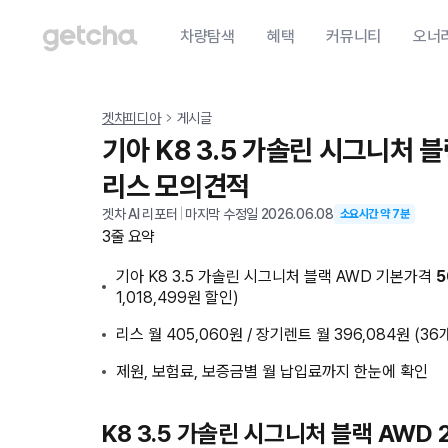
차량탐색
혜택
커뮤니티
오너
겟차피디아
게시글
기아 K8 3.5 가솔린 시그니처 
리스 모의견적
겟차 AI 리포터
|
마지막 수정일
2026.06.08
소요시간 약
7
분
3줄 요약
기아 K8 3.5 가솔린 시그니처 블랙 AWD 기본가격
5
1,018,499원 할인)
리스 월 405,060원 / 장기렌트 월 396,084원 (36
제원, 보험료, 보증금별 월 납입료까지 한눈에 확인
K8 3.5 가솔린 시그니처 블랙 AWD 