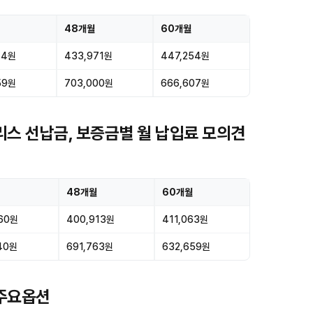
48개월
60개월
84원
433,971원
447,254원
59원
703,000원
666,607원
 리스 선납금, 보증금별 월 납입료 모의견
48개월
60개월
60원
400,913원
411,063원
40원
691,763원
632,659원
 주요옵션