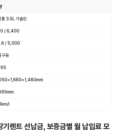
양
기통 3.5L 가솔린
0 / 6,400
.6 / 5,000
륜구동
765
050×1,880×1,480mm
,895mm
0km/l
 장기렌트 선납금, 보증금별 월 납입료 모