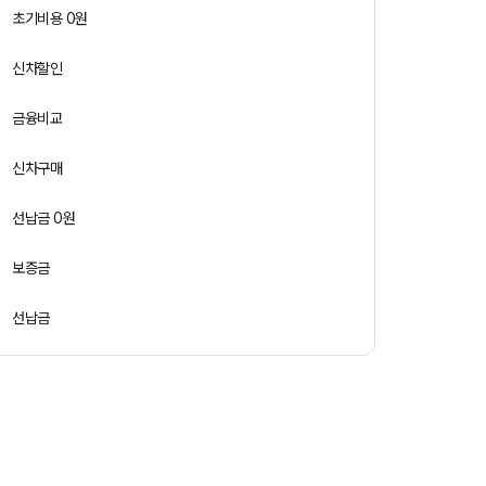
초기비용 0원
신차할인
금융비교
신차구매
선납금 0원
보증금
선납금