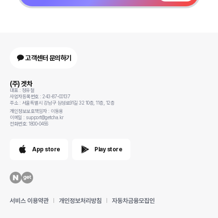
고객센터 문의하기
(주) 겟차
대표 : 정유철
사업자등록번호 : 243-87-00137
주소 : 서울특별시 강남구 삼성로91길 32 10층, 11층, 12층
개인정보보호책임자 : 이동용
이메일 : support@getcha.kr
전화번호: 1800-0456
App store
Play store
서비스 이용약관
개인정보처리방침
자동차금융모집인