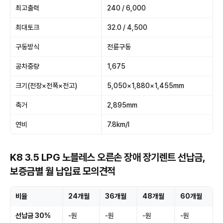
최고출력
240 / 6,000
최대토크
32.0 / 4,500
구동방식
전륜구동
공차중량
1,675
크기(전장×전폭×전고)
5,050×1,880×1,455mm
축거
2,895mm
연비
7.8km/l
K8 3.5 LPG 노블레스 오른손 장애 장기렌트 선납금,
보증금별 월 납입료 모의견적
비율
24개월
36개월
48개월
60개월
선납금 30%
-원
-원
-원
-원