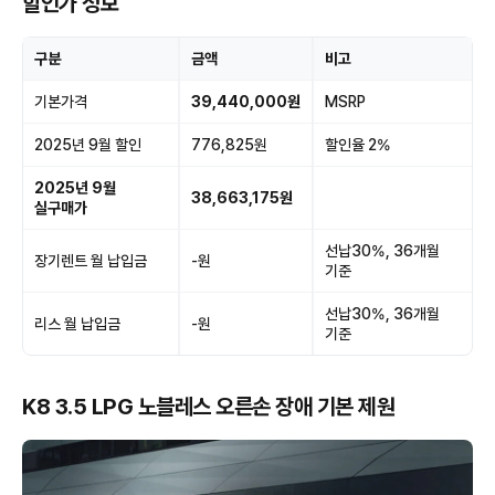
할인가 정보
구분
금액
비고
기본가격
39,440,000원
MSRP
2025년 9월 할인
776,825원
할인율 2%
2025년 9월
38,663,175원
실구매가
선납30%, 36개월
장기렌트 월 납입금
-원
기준
선납30%, 36개월
리스 월 납입금
-원
기준
K8 3.5 LPG 노블레스 오른손 장애 기본 제원