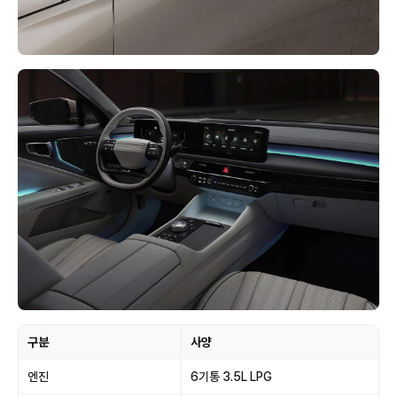
구분
사양
엔진
6기통 3.5L LPG