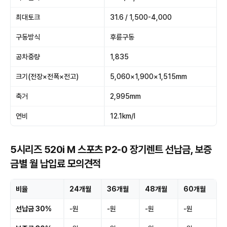
최대토크
31.6 / 1,500-4,000
구동방식
후륜구동
공차중량
1,835
크기(전장×전폭×전고)
5,060×1,900×1,515mm
축거
2,995mm
연비
12.1km/l
5시리즈 520i M 스포츠 P2-0 장기렌트 선납금, 보증
금별 월 납입료 모의견적
비율
24개월
36개월
48개월
60개월
선납금 30%
-원
-원
-원
-원