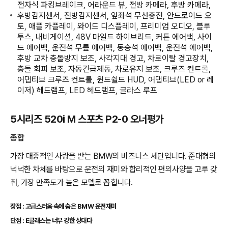
전자식 파킹브레이크, 어라운드 뷰, 전방 카메라, 후방 카메라,
후방감지센서, 전방감지센서, 앞좌석 무선충전, 안드로이드 오
토, 애플 카플레이, 와이드 디스플레이, 프리미엄 오디오, 블루
투스, 내비게이션, 48V 마일드 하이브리드, 커튼 에어백, 사이
드 에어백, 운전석 무릎 에어백, 동승석 에어백, 운전석 에어백,
후방 교차 충돌방지 보조, 사각지대 경고, 차로이탈 경고장치,
충돌 회피 보조, 자동긴급제동, 차로유지 보조, 크루즈 컨트롤,
어댑티브 크루즈 컨트롤, 윈드쉴드 HUD, 어댑티브(LED or 레
이저) 헤드램프, LED 헤드램프, 글라스 루프
5시리즈 520i M 스포츠 P2-0 오너평가
종합
가장 대중적인 사랑을 받는 BMW의 비즈니스 세단입니다. 준대형의
넉넉한 차체를 바탕으로 운전의 재미와 합리적인 편의사양을 고루 갖
춰, 가장 만족도가 높은 모델로 꼽힙니다.
장점 : 고급스러움 속에 숨은 BMW 운전재미
단점 : E클래스는 너무 강한 상대다