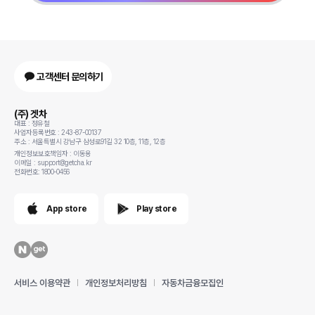
고객센터 문의하기
(주) 겟차
대표 : 정유철
사업자등록번호 : 243-87-00137
주소 : 서울특별시 강남구 삼성로91길 32 10층, 11층, 12층
개인정보보호책임자 : 이동용
이메일 : support@getcha.kr
전화번호: 1800-0456
App store
Play store
서비스 이용약관
개인정보처리방침
자동차금융모집인