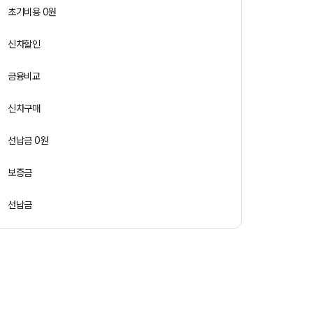
초기비용 0원
신차할인
금융비교
신차구매
선납금 0원
보증금
선납금