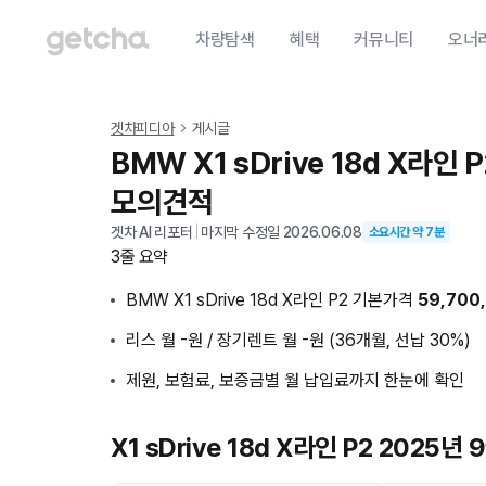
차량탐색
혜택
커뮤니티
오너
겟차피디아
게시글
BMW X1 sDrive 18d X라인
모의견적
겟차 AI 리포터
|
마지막 수정일
2026.06.08
소요시간 약
7
분
3줄 요약
BMW X1 sDrive 18d X라인 P2 기본가격
59,700
리스 월 -원 / 장기렌트 월 -원 (36개월, 선납 30%)
제원, 보험료, 보증금별 월 납입료까지 한눈에 확인
X1 sDrive 18d X라인 P2 2025