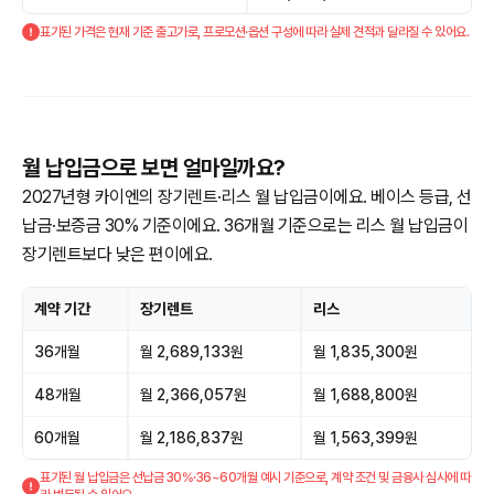
표기된 가격은 현재 기준 출고가로, 프로모션·옵션 구성에 따라 실제 견적과 달라질 수 있어요.
월 납입금으로 보면 얼마일까요?
2027년형 카이엔의 장기렌트·리스 월 납입금이에요. 베이스 등급, 선
납금·보증금 30% 기준이에요. 36개월 기준으로는 리스 월 납입금이
장기렌트보다 낮은 편이에요.
계약 기간
장기렌트
리스
36개월
월 2,689,133원
월 1,835,300원
48개월
월 2,366,057원
월 1,688,800원
60개월
월 2,186,837원
월 1,563,399원
표기된 월 납입금은 선납금 30%·36~60개월 예시 기준으로, 계약 조건 및 금융사 심사에 따