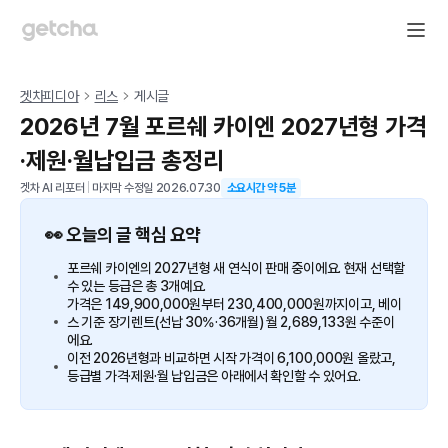
겟차피디아
리스
게시글
2026년 7월 포르쉐 카이엔 2027년형 가격
·제원·월납입금 총정리
겟차 AI 리포터
|
마지막 수정일
2026.07.30
소요시간 약
5
분
👀 오늘의 글 핵심 요약
포르쉐 카이엔의 2027년형 새 연식이 판매 중이에요. 현재 선택할
수 있는 등급은 총 3개예요.
가격은 149,900,000원부터 230,400,000원까지이고, 베이
스 기준 장기렌트(선납 30%·36개월) 월 2,689,133원 수준이
에요.
이전 2026년형과 비교하면 시작 가격이 6,100,000원 올랐고,
등급별 가격·제원·월 납입금은 아래에서 확인할 수 있어요.