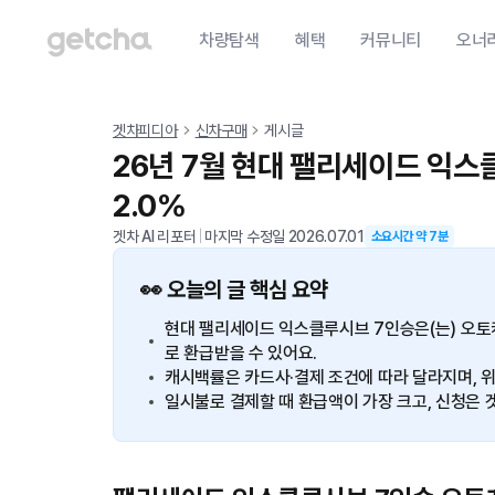
차량탐색
혜택
커뮤니티
오너
겟차피디아
신차구매
게시글
26년 7월 현대 팰리세이드 익스
2.0%
겟차 AI 리포터
|
마지막 수정일
2026.07.01
소요시간 약
7
분
👀 오늘의 글 핵심 요약
현대 팰리세이드 익스클루시브 7인승은(는) 오
로 환급받을 수 있어요.
캐시백률은 카드사·결제 조건에 따라 달라지며, 위
일시불로 결제할 때 환급액이 가장 크고, 신청은 