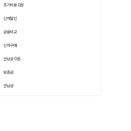
초기비용 0원
신차할인
금융비교
신차구매
선납금 0원
보증금
선납금