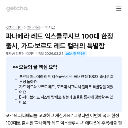
겟차피디아
파나메라
게시글
파나메라 레드 익스클루시브 100대 한정
출시, 가드·보르도 레드 컬러의 특별함
겟차 AI 리포터
|
마지막 수정일
2026.03.24
소요시간 약
6
분
👀 오늘의 글 핵심 요약
포르쉐 파나메라 레드 익스클루시브, 국내 한정 100대 출시로 희
소성 높아요.
가드 레드와 보르도 레드, 포르쉐 시그니처 컬러로 특별함을 더했
어요.
E-하이브리드 시스템 탑재로 성능과 효율을 동시에 경험할 수 있
어요.
포르쉐 파나메라를 고려하고 계신가요? 그렇다면 이번에 국내 한정
100대로 출시된 '파나메라 레드 익스클루시브' 에디션에 주목해볼 필