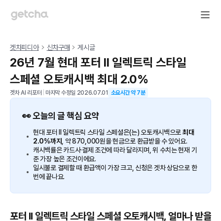
겟차피디아
신차구매
게시글
26년 7월 현대 포터 II 일렉트릭 스타일
스페셜 오토캐시백 최대 2.0%
겟차 AI 리포터
|
마지막 수정일
2026.07.01
소요시간 약
7
분
👀 오늘의 글 핵심 요약
현대 포터 II 일렉트릭 스타일 스페셜은(는) 오토캐시백으로
최대
2.0%까지
, 약 870,000원을 현금으로 환급받을 수 있어요.
캐시백률은 카드사·결제 조건에 따라 달라지며, 위 수치는 현재 기
준 가장 높은 조건이에요.
일시불로 결제할 때 환급액이 가장 크고, 신청은 겟차 상담으로 한
번에 끝나요.
포터 II 일렉트릭 스타일 스페셜 오토캐시백, 얼마나 받을