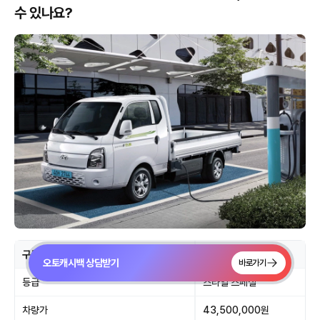
수 있나요?
구분
내용
오토캐시백 상담받기
바로가기
등급
스타일 스페셜
차량가
43,500,000원