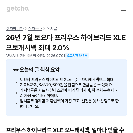
겟차피디아
신차구매
게시글
26년 7월 토요타 프리우스 하이브리드 XLE
오토캐시백 최대 2.0%
겟차 AI 리포터
|
마지막 수정일
2026.07.01
소요시간 약
7
분
👀 오늘의 글 핵심 요약
토요타 프리우스 하이브리드 XLE은(는) 오토캐시백으로
최대
2.0%까지
, 약 870,600원을 현금으로 환급받을 수 있어요.
캐시백률은 카드사·결제 조건에 따라 달라지며, 위 수치는 현재 기
준 가장 높은 조건이에요.
일시불로 결제할 때 환급액이 가장 크고, 신청은 겟차 상담으로 한
번에 끝나요.
프리우스 하이브리드 XLE 오토캐시백, 얼마나 받을 수