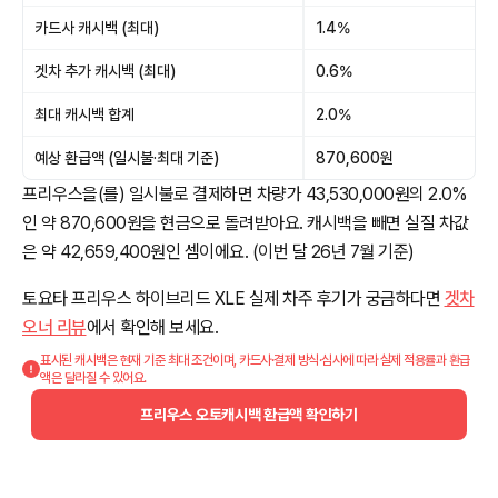
카드사 캐시백 (최대)
1.4%
겟차 추가 캐시백 (최대)
0.6%
최대 캐시백 합계
2.0%
예상 환급액 (일시불·최대 기준)
870,600원
프리우스을(를) 일시불로 결제하면 차량가 43,530,000원의 2.0%
인 약 870,600원을 현금으로 돌려받아요. 캐시백을 빼면 실질 차값
은 약 42,659,400원인 셈이에요. (이번 달 26년 7월 기준)
토요타 프리우스 하이브리드 XLE 실제 차주 후기가 궁금하다면
겟차
오너 리뷰
에서 확인해 보세요.
표시된 캐시백은 현재 기준 최대 조건이며, 카드사·결제 방식·심사에 따라 실제 적용률과 환급
액은 달라질 수 있어요.
프리우스 오토캐시백 환급액 확인하기