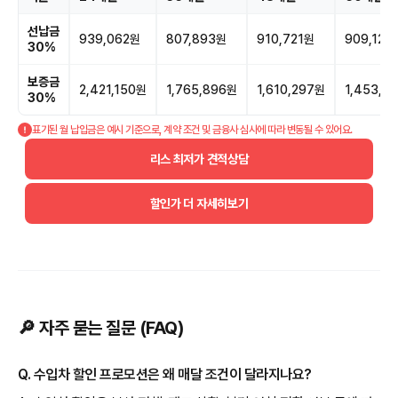
선납금
939,062원
807,893원
910,721원
909,122
30%
보증금
2,421,150원
1,765,896원
1,610,297원
1,453,9
30%
표기된 월 납입금은 예시 기준으로, 계약 조건 및 금융사 심사에 따라 변동될 수 있어요.
리스 최저가 견적상담
할인가 더 자세히보기
🔎 자주 묻는 질문 (FAQ)
Q. 수입차 할인 프로모션은 왜 매달 조건이 달라지나요?