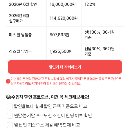
2026년 6월 할인
16,000,000원
12.2%
2026년 6월
114,620,000원
실구매가
선납30%, 36개월
리스 월 납입금
807,893원
기준
선납30%, 36개월
리스 월 납입금
1,925,500원
기준
할인가 더 자세히보기
이번 할인은 연식 전환·재고 조정 시점에 맞춰 제조사 정책으로 운영되는 공식 프로모션으로
같은 차량이라도 시기에 따라 할인 폭이 달라질 수 있어요.
🤔 수입차 할인 프로모션, 이건 꼭 체크해보세요!
할인율보다 실제 할인 금액 기준으로 비교
월말·분기말 프로모션 조건이 반영 여부 확인
월 납입 기준으로 체감 혜택 함께 비교