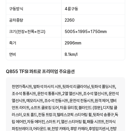
구동방식
4륜구동
공차중량
2260
크기(전장×전폭×전고)
5005×1995×1750mm
축거
2996mm
연비
8.1km/l
Q855 TFSI 콰트로 프리미엄 주요옵션
천연가죽시트,앞좌석 마사지 시트,뒷좌석 리클라이닝,뒷좌석 폴딩시트,
조수석 통풍시트,운전석 통풍시트,2열 열선시트,조수석 열선시트,운전석
열선시트,메모리시트,조수석 전동시트,운전석 전동시트,원격 제어,앰비
언트 라이트,소프트 클로징 도어,차음 유리창,블라인드 (창문),디지털 클
러스터,오토 홀드,전동 트렁크,텔레스코픽 스티어링 휠,뒷좌석 송풍구,독
립 에어컨,자동 에어컨,스마트 키,열선 스티어링 휠,패들 시프트,전자식
파킹브레이크,어라운드 뷰,전방 카메라,후방 카메라,후방감지센서,전방