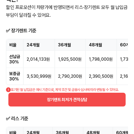
할인 프로모션이 차량가에 반영되면서 리스·장기렌트 모두 월 납입금
부담이 달라질 수 있어요.
✅ 장기렌트 기준
비율
24개월
36개월
48개월
60개월
선납금
2,014,133원
1,925,500원
1,798,000원
1,732
30%
보증금
3,530,999원
2,790,200원
2,390,500원
2,163
30%
표기된 월 납입금은 예시 기준으로, 계약 조건 및 금융사 심사에 따라 변동될 수 있어요.
장기렌트 최저가 견적상담
✅ 리스 기준
비율
24개월
36개월
48개월
60개월