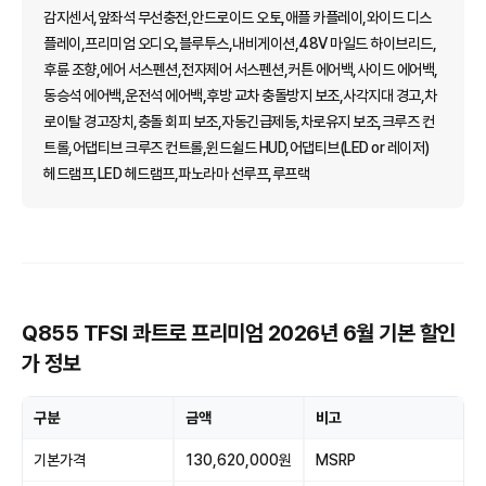
감지센서,앞좌석 무선충전,안드로이드 오토,애플 카플레이,와이드 디스
플레이,프리미엄 오디오,블루투스,내비게이션,48V 마일드 하이브리드,
후륜 조향,에어 서스펜션,전자제어 서스펜션,커튼 에어백,사이드 에어백,
동승석 에어백,운전석 에어백,후방 교차 충돌방지 보조,사각지대 경고,차
로이탈 경고장치,충돌 회피 보조,자동긴급제동,차로유지 보조,크루즈 컨
트롤,어댑티브 크루즈 컨트롤,윈드쉴드 HUD,어댑티브(LED or 레이저)
헤드램프,LED 헤드램프,파노라마 선루프,루프랙
Q855 TFSI 콰트로 프리미엄 2026년 6월 기본 할인
가 정보
구분
금액
비고
기본가격
130,620,000원
MSRP