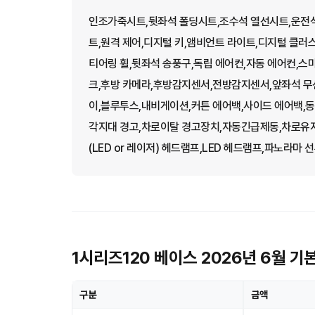
인조가죽시트,뒷좌석 폴딩시트,조수석 열선시트,운전
트,원격 제어,디지털 키,앰비언트 라이트,디지털 클러
티어링 휠,뒷좌석 송풍구,독립 에어컨,자동 에어컨,스
크,후방 카메라,후방감지센서,전방감지센서,앞좌석 무
이,블루투스,내비게이션,커튼 에어백,사이드 에어백,동
각지대 경고,차로이탈 경고장치,자동긴급제동,차로유지
(LED or 레이저) 헤드램프,LED 헤드램프,파노라마 
1시리즈120 베이스 2026년 6월 기
구분
금액