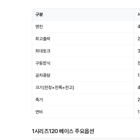
구분
엔진
최고출력
2
최대토크
3
구동방식
공차중량
크기(전장×전폭×전고)
축거
연비
1
1시리즈120 베이스 주요옵션