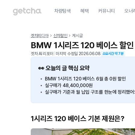
차량탐색
혜택
커뮤니티
오너
겟차피디아
신차할인
게시글
BMW 1시리즈 120 베이스 할인
겟차 AI 리포터
|
마지막 수정일
2026.06.08
소요시간 약
7
분
👀 오늘의 글 핵심 요약
BMW 1시리즈 120 베이스 6월 총 0원 할인
실구매가 48,400,000원
실구매가 기준과 월 납입 구조를 한눈에 정리했어
1시리즈 120 베이스 기본 제원은?