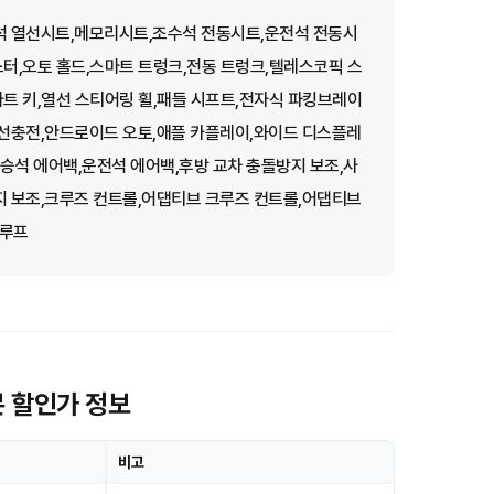
석 열선시트,메모리시트,조수석 전동시트,운전석 전동시
스터,오토 홀드,스마트 트렁크,전동 트렁크,텔레스코픽 스
마트 키,열선 스티어링 휠,패들 시프트,전자식 파킹브레이
선충전,안드로이드 오토,애플 카플레이,와이드 디스플레
승석 에어백,운전석 에어백,후방 교차 충돌방지 보조,사
 보조,크루즈 컨트롤,어댑티브 크루즈 컨트롤,어댑티브
선루프
본 할인가 정보
비고