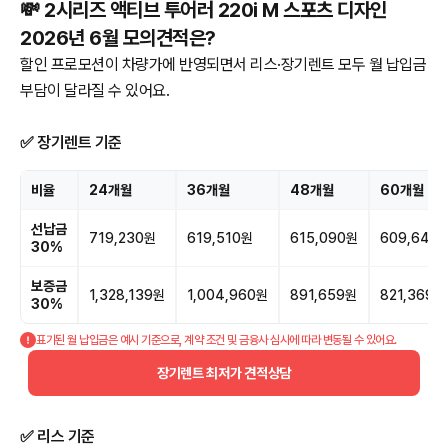
💸 2시리즈 액티브 투어러 220i M 스포츠 디자인
2026년 6월 모의견적은?
할인 프로모션이 차량가에 반영되면서 리스·장기렌트 모두 월 납입금
부담이 달라질 수 있어요.
✅ 장기렌트 기준
비율
24개월
36개월
48개월
60개월
선납금
719,230원
619,510원
615,090원
609,640
30%
보증금
1,328,139원
1,004,960원
891,659원
821,369원
30%
표기된 월 납입금은 예시 기준으로, 계약 조건 및 금융사 심사에 따라 변동될 수 있어요.
장기렌트 최저가 견적상담
✅ 리스 기준