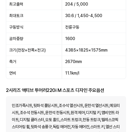
최고출력
204 / 5,000
최대토크
30.6 / 1,450-4,500
구동방식
전륜구동
공차중량
1600
크기(전장×전폭×전고)
4385×1825×1575mm
축거
2670mm
연비
11.1km/l
2시리즈 액티브 투어러220i M 스포츠 디자인 주요옵션
인조가죽시트,뒷좌석 폴딩시트,조수석 열선시트,운전석 열선시트,메모리
시트,조수석 전동시트,운전석 전동시트,원격 제어,디지털 키,앰비언트 라
이트,디지털 클러스터,오토 홀드,스마트 트렁크,전동 트렁크,텔레스코픽
스티어링 휠,뒷좌석 송풍구,독립 에어컨,자동 에어컨,스마트 키,열선 스티