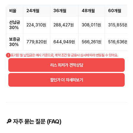
비율
24개월
36개월
48개월
60개월
선납금
224,310원
288,427원
308,011원
315,855원
30%
보증금
779,820원
644,949원
566,261원
516,636원
30%
표기된 월 납입금은 예시 기준으로, 계약 조건 및 금융사 심사에 따라 변동될 수 있어요.
리스 최저가 견적상담
할인가 더 자세히보기
🔎 자주 묻는 질문 (FAQ)