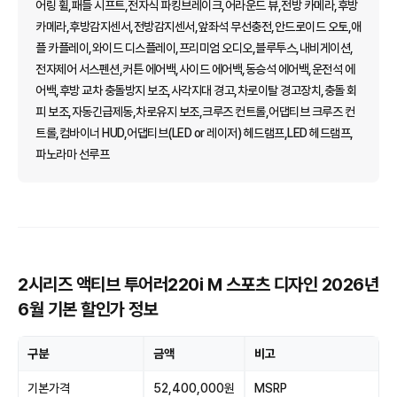
어링 휠,패들 시프트,전자식 파킹브레이크,어라운드 뷰,전방 카메라,후방
카메라,후방감지센서,전방감지센서,앞좌석 무선충전,안드로이드 오토,애
플 카플레이,와이드 디스플레이,프리미엄 오디오,블루투스,내비게이션,
전자제어 서스펜션,커튼 에어백,사이드 에어백,동승석 에어백,운전석 에
어백,후방 교차 충돌방지 보조,사각지대 경고,차로이탈 경고장치,충돌 회
피 보조,자동긴급제동,차로유지 보조,크루즈 컨트롤,어댑티브 크루즈 컨
트롤,컴바이너 HUD,어댑티브(LED or 레이저) 헤드램프,LED 헤드램프,
파노라마 선루프
2시리즈 액티브 투어러220i M 스포츠 디자인 2026년
6월 기본 할인가 정보
구분
금액
비고
기본가격
52,400,000원
MSRP