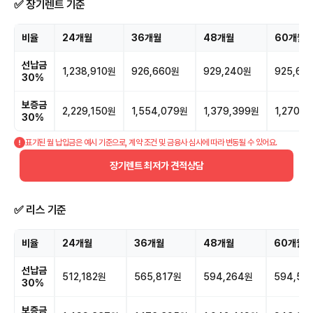
✅ 장기렌트 기준
비율
24개월
36개월
48개월
60개월
선납금
1,238,910원
926,660원
929,240원
925,62
30%
보증금
2,229,150원
1,554,079원
1,379,399원
1,270,2
30%
표기된 월 납입금은 예시 기준으로, 계약 조건 및 금융사 심사에 따라 변동될 수 있어요.
장기렌트 최저가 견적상담
✅ 리스 기준
비율
24개월
36개월
48개월
60개월
선납금
512,182원
565,817원
594,264원
594,57
30%
보증금