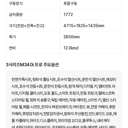
구동방식
후륜구동
공차중량
1772
크기(전장×전폭×전고)
4715×1825×1435mm
축거
2850mm
연비
12.0km/l
3시리즈M340i 프로 주요옵션
천연가죽시트,뒷좌석 폴딩시트,조수석 열선시트,운전석 열선시트,메모리
시트,조수석 전동시트,운전석 전동시트,원격 제어,디지털 키,앰비언트 라
이트,디지털 클러스터,오토 홀드,스마트 트렁크,전동 트렁크,텔레스코픽
스티어링 휠,뒷좌석 송풍구,독립 에어컨,자동 에어컨,스마트 키,열선 스티
어링 휠,패들 시프트,전자식 파킹브레이크,어라운드 뷰,전방 카메라,후방
카메라,후방감지센서,전방감지센서,앞좌석 무선충전,안드로이드 오토,애
플 카플레이,와이드 디스플레이,프리미엄 오디오,블루투스,내비게이
션,48V 마일드 하이브리드,전자제어 서스펜션,커튼 에어백,사이드 에어