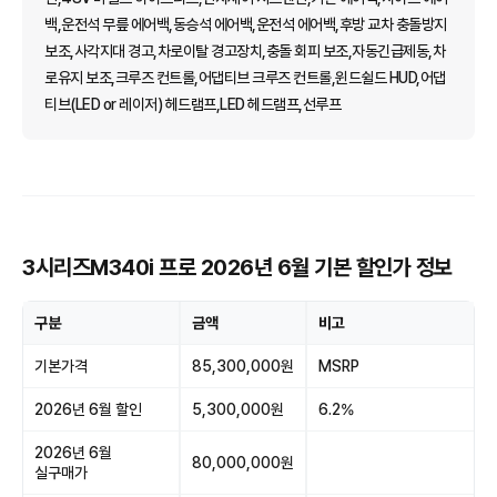
백,운전석 무릎 에어백,동승석 에어백,운전석 에어백,후방 교차 충돌방지
보조,사각지대 경고,차로이탈 경고장치,충돌 회피 보조,자동긴급제동,차
로유지 보조,크루즈 컨트롤,어댑티브 크루즈 컨트롤,윈드쉴드 HUD,어댑
티브(LED or 레이저) 헤드램프,LED 헤드램프,선루프
3시리즈M340i 프로 2026년 6월 기본 할인가 정보
구분
금액
비고
기본가격
85,300,000원
MSRP
2026년 6월 할인
5,300,000원
6.2%
2026년 6월
80,000,000원
실구매가