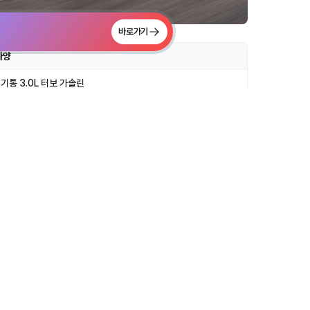
바로가기
사양
6기통 3.0L 터보 가솔린
92 / 5,200
5.1
4륜구동
815
4770×1845×1395mm
2850mm
1.4km/l