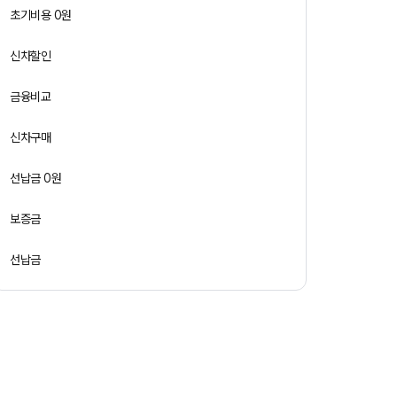
초기비용 0원
신차할인
금융비교
신차구매
선납금 0원
보증금
선납금