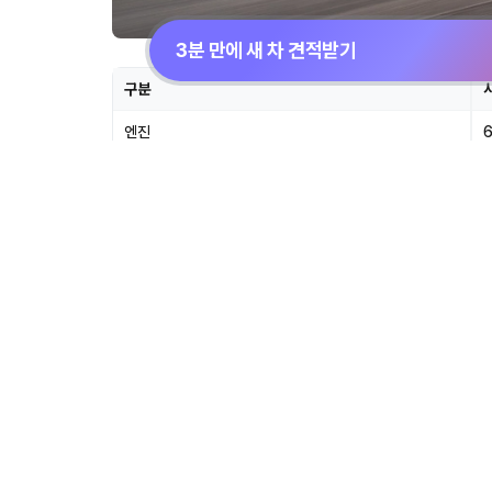
3분 만에 새 차 견적받기
구분
엔진
최고출력
3
최대토크
5
구동방식
공차중량
1
크기(전장×전폭×전고)
축거
연비
1