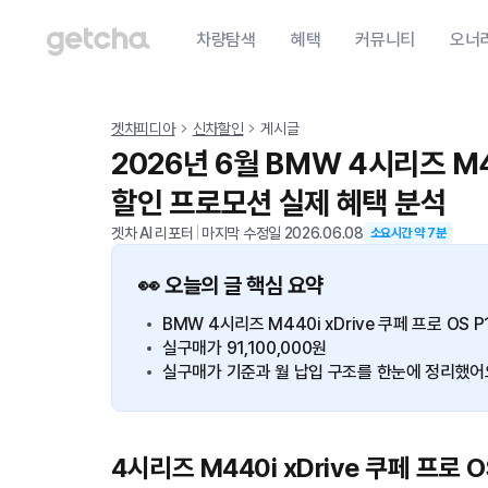
차량탐색
혜택
커뮤니티
오너
겟차피디아
신차할인
게시글
2026년 6월 BMW 4시리즈 M44
할인 프로모션 실제 혜택 분석
겟차 AI 리포터
|
마지막 수정일
2026.06.08
소요시간 약
7
분
👀 오늘의 글 핵심 요약
BMW 4시리즈 M440i xDrive 쿠페 프로 OS P
실구매가 91,100,000원
실구매가 기준과 월 납입 구조를 한눈에 정리했어
4시리즈 M440i xDrive 쿠페 프로 