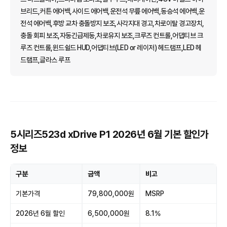
브리드,커튼 에어백,사이드 에어백,운전석 무릎 에어백,동승석 에어백,운
전석 에어백,후방 교차 충돌방지 보조,사각지대 경고,차로이탈 경고장치,
충돌 회피 보조,자동긴급제동,차로유지 보조,크루즈 컨트롤,어댑티브 크
루즈 컨트롤,윈드쉴드 HUD,어댑티브(LED or 레이저) 헤드램프,LED 헤
드램프,글라스 루프
5시리즈523d xDrive P1 2026년 6월 기본 할인가
정보
구분
금액
비고
기본가격
79,800,000원
MSRP
2026년 6월 할인
6,500,000원
8.1%