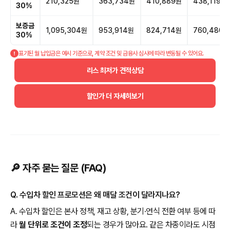
210,325원
363,734원
410,889원
438,119원
30%
보증금
1,095,304원
953,914원
824,714원
760,480원
30%
표기된 월 납입금은 예시 기준으로, 계약 조건 및 금융사 심사에 따라 변동될 수 있어요.
리스 최저가 견적상담
할인가 더 자세히보기
🔎 자주 묻는 질문 (FAQ)
Q. 수입차 할인 프로모션은 왜 매달 조건이 달라지나요?
A. 수입차 할인은 본사 정책, 재고 상황, 분기·연식 전환 여부 등에 따
라
월 단위로 조건이 조정
되는 경우가 많아요. 같은 차종이라도 시점