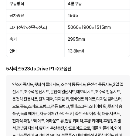
구동방식
4륜구동
공차중량
1965
크기(전장×전폭×전고)
5060×1900×1515mm
축거
2995mm
연비
13.8km/l
5시리즈523d xDrive P1 주요옵션
인조가죽시트,뒷좌석 폴딩시트,조수석 통풍시트,운전석 통풍시트,2열 열
선시트,조수석 열선시트,운전석 열선시트,메모리시트,조수석 전동시트,
운전석 전동시트,원격 제어,디지털 키,앰비언트 라이트,디지털 클러스터,
오토 홀드,스마트 트렁크,전동 트렁크,텔레스코픽 스티어링 휠,뒷좌석 송
풍구,독립 에어컨,자동 에어컨,스마트 키,열선 스티어링 휠,패들 시프트,
전자식 파킹브레이크,어라운드 뷰,전방 카메라,후방 카메라,후방감지센
서,전방감지센서,앞좌석 무선충전,안드로이드 오토,애플 카플레이,와이
드 디스플레이,프리미엄 오디오,블루투스,내비게이션,48V 마일드 하이