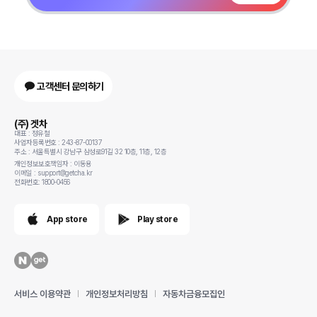
고객센터 문의하기
(주) 겟차
대표 : 정유철
사업자등록번호 : 243-87-00137
주소 : 서울특별시 강남구 삼성로91길 32 10층, 11층, 12층
개인정보보호책임자 : 이동용
이메일 : support@getcha.kr
전화번호: 1800-0456
App store
Play store
서비스 이용약관
개인정보처리방침
자동차금융모집인