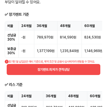
부담이 달라질 수 있어요.
✅ 장기렌트 기준
비율
24개월
36개월
48개월
60개월
선납금
-원
789,970원
814,590원
824,530원
30%
보증금
-원
1,377,199원
1,235,849원
1,146,969원
30%
표기된 월 납입금은 예시 기준으로, 계약 조건 및 금융사 심사에 따라 변동될 수 있어요.
장기렌트 최저가 견적상담
✅ 리스 기준
비율
24개월
36개월
48개월
60개월
선납금