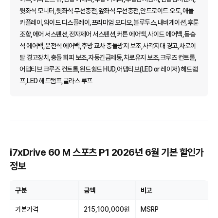
뒷좌석 모니터,뒷좌석 무선충전,앞좌석 무선충전,안드로이드 오토,애플
카플레이,와이드 디스플레이,프리미엄 오디오,블루투스,내비게이션,후륜
조향,에어 서스펜션,전자제어 서스펜션,커튼 에어백,사이드 에어백,동승
석 에어백,운전석 에어백,후방 교차 충돌방지 보조,사각지대 경고,차로이
탈 경고장치,충돌 회피 보조,자동긴급제동,차로유지 보조,크루즈 컨트롤,
어댑티브 크루즈 컨트롤,윈드쉴드 HUD,어댑티브(LED or 레이저) 헤드램
프,LED 헤드램프,글라스 루프
i7xDrive 60 M 스포츠 P1 2026년 6월 기본 할인가
정보
구분
금액
비고
기본가격
215,100,000원
MSRP