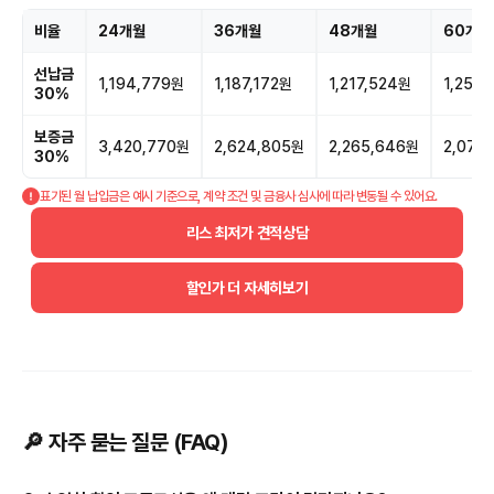
비율
24개월
36개월
48개월
60개월
선납금
1,194,779원
1,187,172원
1,217,524원
1,255,
30%
보증금
3,420,770원
2,624,805원
2,265,646원
2,070
30%
표기된 월 납입금은 예시 기준으로, 계약 조건 및 금융사 심사에 따라 변동될 수 있어요.
리스 최저가 견적상담
할인가 더 자세히보기
🔎 자주 묻는 질문 (FAQ)