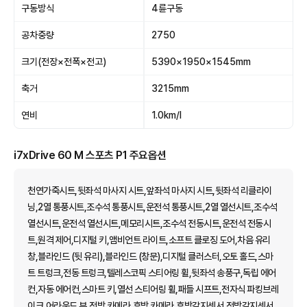
구동방식
4륜구동
공차중량
2750
크기(전장×전폭×전고)
5390×1950×1545mm
축거
3215mm
연비
1.0km/l
i7xDrive 60 M 스포츠 P1 주요옵션
천연가죽시트,뒷좌석 마사지 시트,앞좌석 마사지 시트,뒷좌석 리클라이
닝,2열 통풍시트,조수석 통풍시트,운전석 통풍시트,2열 열선시트,조수석
열선시트,운전석 열선시트,메모리시트,조수석 전동시트,운전석 전동시
트,원격 제어,디지털 키,앰비언트 라이트,소프트 클로징 도어,차음 유리
창,블라인드 (뒷 유리),블라인드 (창문),디지털 클러스터,오토 홀드,스마
트 트렁크,전동 트렁크,텔레스코픽 스티어링 휠,뒷좌석 송풍구,독립 에어
컨,자동 에어컨,스마트 키,열선 스티어링 휠,패들 시프트,전자식 파킹브레
이크,어라운드 뷰,전방 카메라,후방 카메라,후방감지센서,전방감지센서,