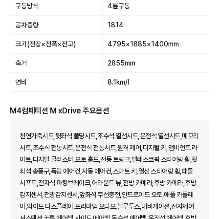
구동방식
4륜구동
공차중량
1814
크기(전장×전폭×전고)
4795×1885×1400mm
축거
2855mm
연비
8.1km/l
M4컴페티션 M xDrive 주요옵션
천연가죽시트,뒷좌석 폴딩시트,조수석 열선시트,운전석 열선시트,메모리
시트,조수석 전동시트,운전석 전동시트,원격 제어,디지털 키,앰비언트 라
이트,디지털 클러스터,오토 홀드,전동 트렁크,텔레스코픽 스티어링 휠,뒷
좌석 송풍구,독립 에어컨,자동 에어컨,스마트 키,열선 스티어링 휠,패들
시프트,전자식 파킹브레이크,어라운드 뷰,전방 카메라,후방 카메라,후방
감지센서,전방감지센서,앞좌석 무선충전,안드로이드 오토,애플 카플레
이,와이드 디스플레이,프리미엄 오디오,블루투스,내비게이션,전자제어
서스펜션,커튼 에어백,사이드 에어백,동승석 에어백,운전석 에어백,후방