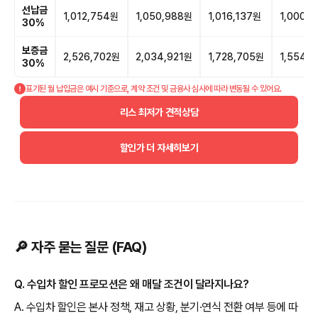
선납금
1,012,754원
1,050,988원
1,016,137원
1,000,
30%
보증금
2,526,702원
2,034,921원
1,728,705원
1,554,
30%
표기된 월 납입금은 예시 기준으로, 계약 조건 및 금융사 심사에 따라 변동될 수 있어요.
리스 최저가 견적상담
할인가 더 자세히보기
🔎 자주 묻는 질문 (FAQ)
Q. 수입차 할인 프로모션은 왜 매달 조건이 달라지나요?
A. 수입차 할인은 본사 정책, 재고 상황, 분기·연식 전환 여부 등에 따