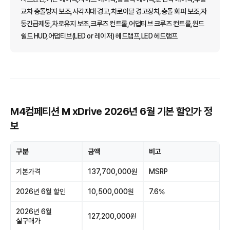
교차 충돌방지 보조,사각지대 경고,차로이탈 경고장치,충돌 회피 보조,자
동긴급제동,차로유지 보조,크루즈 컨트롤,어댑티브 크루즈 컨트롤,윈드
쉴드 HUD,어댑티브(LED or 레이저) 헤드램프,LED 헤드램프
M4컴페티션 M xDrive 2026년 6월 기본 할인가 정
보
구분
금액
비고
기본가격
137,700,000원
MSRP
2026년 6월 할인
10,500,000원
7.6%
2026년 6월
127,200,000원
실구매가