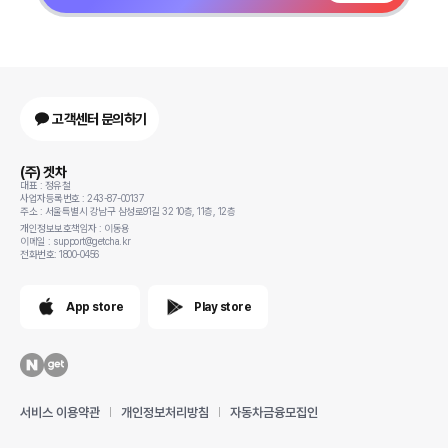
고객센터 문의하기
(주) 겟차
대표 : 정유철
사업자등록번호 : 243-87-00137
주소 : 서울특별시 강남구 삼성로91길 32 10층, 11층, 12층
개인정보보호책임자 : 이동용
이메일 : support@getcha.kr
전화번호: 1800-0456
App store
Play store
서비스 이용약관
개인정보처리방침
자동차금융모집인