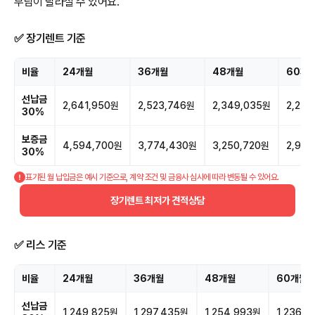
부담이 달라질 수 있어요.
✅ 장기렌트 기준
비율
24개월
36개월
48개월
60개
선납금
2,641,950원
2,523,746원
2,349,035원
2,252
30%
보증금
4,594,700원
3,774,430원
3,250,720원
2,939
30%
표기된 월 납입금은 예시 기준으로, 계약 조건 및 금융사 심사에 따라 변동될 수 있어요.
장기렌트 최저가 견적상담
✅ 리스 기준
비율
24개월
36개월
48개월
60개월
선납금
1,249,825원
1,297,435원
1,254,993원
1,236,0