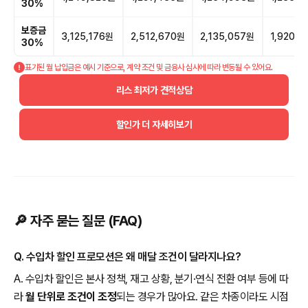
30%
보증금
3,125,176원
2,512,670원
2,135,057원
1,920,2
30%
표기된 월 납입금은 예시 기준으로, 계약 조건 및 금융사 심사에 따라 변동될 수 있어요.
리스 최저가 견적상담
할인가 더 자세히보기
🔎 자주 묻는 질문 (FAQ)
Q. 수입차 할인 프로모션은 왜 매달 조건이 달라지나요?
A. 수입차 할인은 본사 정책, 재고 상황, 분기·연식 전환 여부 등에 따
라
월 단위로 조건이 조정
되는 경우가 많아요. 같은 차종이라도 시점