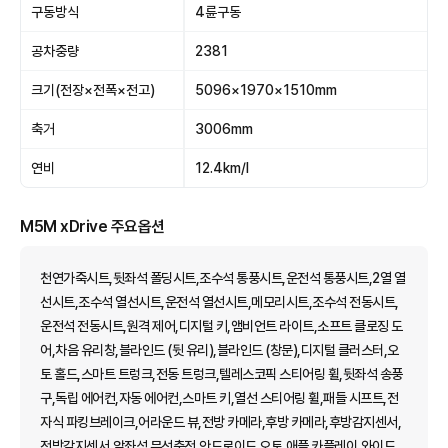
구동방식
4륜구동
공차중량
2381
크기(전장×전폭×전고)
5096×1970×1510mm
축거
3006mm
연비
12.4km/l
M5M xDrive 주요옵션
천연가죽시트,뒷좌석 폴딩시트,조수석 통풍시트,운전석 통풍시트,2열 열
선시트,조수석 열선시트,운전석 열선시트,메모리시트,조수석 전동시트,
운전석 전동시트,원격 제어,디지털 키,앰비언트 라이트,소프트 클로징 도
어,차음 유리창,블라인드 (뒷 유리),블라인드 (창문),디지털 클러스터,오
토 홀드,스마트 트렁크,전동 트렁크,텔레스코픽 스티어링 휠,뒷좌석 송풍
구,독립 에어컨,자동 에어컨,스마트 키,열선 스티어링 휠,패들 시프트,전
자식 파킹브레이크,어라운드 뷰,전방 카메라,후방 카메라,후방감지센서,
전방감지센서,앞좌석 무선충전,안드로이드 오토,애플 카플레이,와이드