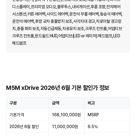
디스플레이,프리미엄 오디오,블루투스,내비게이션,후륜 조향,전자제어
서스펜션,커튼 에어백,사이드 에어백,운전석 무릎 에어백,동승석 에어백,
운전석 에어백,후방 교차 충돌방지 보조,사각지대 경고,차로이탈 경고장
치,충돌 회피 보조,자동긴급제동,차로유지 보조,크루즈 컨트롤,어댑티브
크루즈 컨트롤,윈드쉴드 HUD,어댑티브(LED or 레이저) 헤드램프,LED
헤드램프
M5M xDrive 2026년 6월 기본 할인가 정보
구분
금액
비고
기본가격
168,100,000원
MSRP
2026년 6월 할인
11,000,000원
6.5%