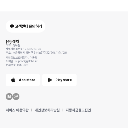
고객센터 문의하기
(주) 겟차
대표 : 정유철
사업자등록번호 : 243-87-00137
주소 : 서울특별시 강남구 삼성로91길 32 10층, 11층, 12층
개인정보보호책임자 : 이동용
이메일 : support@getcha.kr
전화번호: 1800-0456
App store
Play store
서비스 이용약관
개인정보처리방침
자동차금융모집인