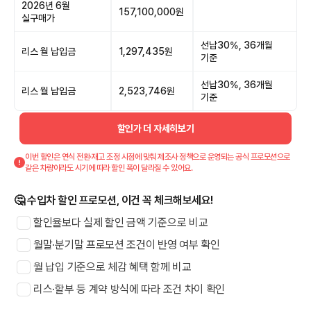
2026년 6월
157,100,000원
실구매가
선납30%, 36개월
리스 월 납입금
1,297,435원
기준
선납30%, 36개월
리스 월 납입금
2,523,746원
기준
할인가 더 자세히보기
이번 할인은 연식 전환·재고 조정 시점에 맞춰 제조사 정책으로 운영되는 공식 프로모션으로
같은 차량이라도 시기에 따라 할인 폭이 달라질 수 있어요.
🤔 수입차 할인 프로모션, 이건 꼭 체크해보세요!
할인율보다 실제 할인 금액 기준으로 비교
월말·분기말 프로모션 조건이 반영 여부 확인
월 납입 기준으로 체감 혜택 함께 비교
리스·할부 등 계약 방식에 따라 조건 차이 확인