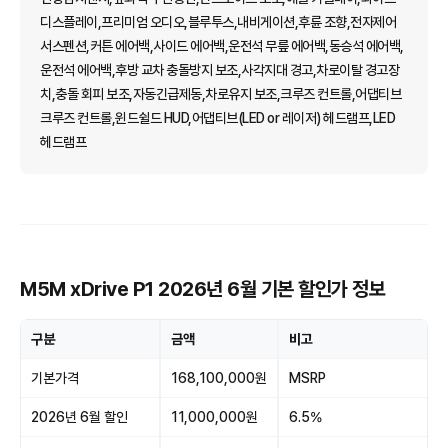
디스플레이,프리미엄 오디오,블루투스,내비게이션,후륜 조향,전자제어
서스펜션,커튼 에어백,사이드 에어백,운전석 무릎 에어백,동승석 에어백,
운전석 에어백,후방 교차 충돌방지 보조,사각지대 경고,차로이탈 경고장
치,충돌 회피 보조,자동긴급제동,차로유지 보조,크루즈 컨트롤,어댑티브
크루즈 컨트롤,윈드쉴드 HUD,어댑티브(LED or 레이저) 헤드램프,LED
헤드램프
M5M xDrive P1 2026년 6월 기본 할인가 정보
구분
금액
비고
기본가격
168,100,000원
MSRP
2026년 6월 할인
11,000,000원
6.5%