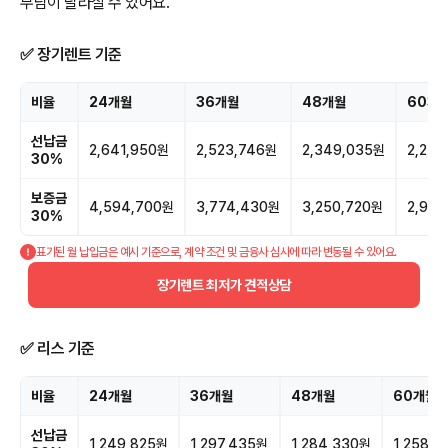
부담이 달라질 수 있어요.
✅ 장기렌트 기준
비율
24개월
36개월
48개월
60개
선납금
2,641,950원
2,523,746원
2,349,035원
2,252
30%
보증금
4,594,700원
3,774,430원
3,250,720원
2,939
30%
표기된 월 납입금은 예시 기준으로, 계약 조건 및 금융사 심사에 따라 변동될 수 있어요.
장기렌트 최저가 견적상담
✅ 리스 기준
비율
24개월
36개월
48개월
60개월
선납금
1,249,825원
1,297,435원
1,284,330원
1,258,