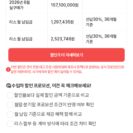
2026년 6월
157,100,000원
실구매가
선납30%, 36개월
리스 월 납입금
1,297,435원
기준
선납30%, 36개월
리스 월 납입금
2,523,746원
기준
할인가 더 자세히보기
이번 할인은 연식 전환·재고 조정 시점에 맞춰 제조사 정책으로 운영되는 공식 프로모션으로
같은 차량이라도 시기에 따라 할인 폭이 달라질 수 있어요.
🤔 수입차 할인 프로모션, 이건 꼭 체크해보세요!
할인율보다 실제 할인 금액 기준으로 비교
월말·분기말 프로모션 조건이 반영 여부 확인
월 납입 기준으로 체감 혜택 함께 비교
리스·할부 등 계약 방식에 따라 조건 차이 확인