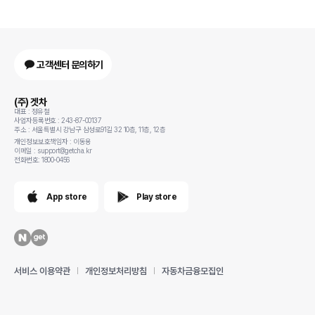
고객센터 문의하기
(주) 겟차
대표 : 정유철
사업자등록번호 : 243-87-00137
주소 : 서울특별시 강남구 삼성로91길 32 10층, 11층, 12층
개인정보보호책임자 : 이동용
이메일 : support@getcha.kr
전화번호: 1800-0456
App store
Play store
서비스 이용약관
개인정보처리방침
자동차금융모집인