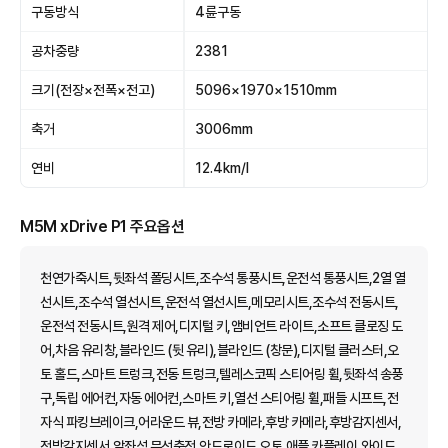
구동방식
4륜구동
공차중량
2381
크기(전장×전폭×전고)
5096×1970×1510mm
축거
3006mm
연비
12.4km/l
M5M xDrive P1 주요옵션
천연가죽시트,뒷좌석 폴딩시트,조수석 통풍시트,운전석 통풍시트,2열 열
선시트,조수석 열선시트,운전석 열선시트,메모리시트,조수석 전동시트,
운전석 전동시트,원격 제어,디지털 키,앰비언트 라이트,소프트 클로징 도
어,차음 유리창,블라인드 (뒷 유리),블라인드 (창문),디지털 클러스터,오
토 홀드,스마트 트렁크,전동 트렁크,텔레스코픽 스티어링 휠,뒷좌석 송풍
구,독립 에어컨,자동 에어컨,스마트 키,열선 스티어링 휠,패들 시프트,전
자식 파킹브레이크,어라운드 뷰,전방 카메라,후방 카메라,후방감지센서,
전방감지센서,앞좌석 무선충전,안드로이드 오토,애플 카플레이,와이드