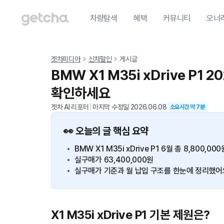
차량탐색
혜택
커뮤니티
오너
겟차피디아
신차할인
게시글
BMW X1 M35i xDrive P1
확인하세요
겟차 AI 리포터
|
마지막 수정일
2026.06.08
소요시간 약
7
분
👀 오늘의 글 핵심 요약
BMW X1 M35i xDrive P1 6월 총 8,800,00
실구매가 63,400,000원
실구매가 기준과 월 납입 구조를 한눈에 정리했어
X1 M35i xDrive P1 기본 제원은?