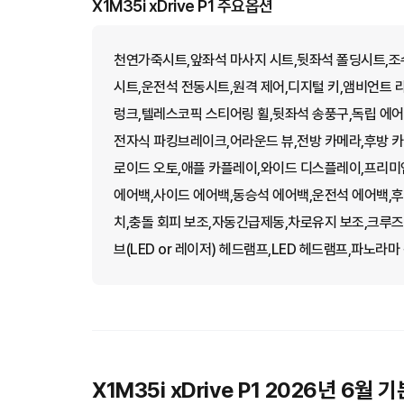
X1M35i xDrive P1 주요옵션
천연가죽시트,앞좌석 마사지 시트,뒷좌석 폴딩시트,조
시트,운전석 전동시트,원격 제어,디지털 키,앰비언트 
렁크,텔레스코픽 스티어링 휠,뒷좌석 송풍구,독립 에어컨
전자식 파킹브레이크,어라운드 뷰,전방 카메라,후방 
로이드 오토,애플 카플레이,와이드 디스플레이,프리미
에어백,사이드 에어백,동승석 에어백,운전석 에어백,후
치,충돌 회피 보조,자동긴급제동,차로유지 보조,크루즈
브(LED or 레이저) 헤드램프,LED 헤드램프,파노라
X1M35i xDrive P1 2026년 6월