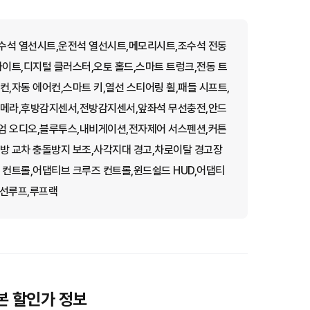
수석 열선시트,운전석 열선시트,메모리시트,조수석 전동
라이트,디지털 클러스터,오토 홀드,스마트 트렁크,전동 트
,자동 에어컨,스마트 키,열선 스티어링 휠,패들 시프트,
카메라,후방감지센서,전방감지센서,앞좌석 무선충전,안드
엄 오디오,블루투스,내비게이션,전자제어 서스펜션,커튼
방 교차 충돌방지 보조,사각지대 경고,차로이탈 경고장
 컨트롤,어댑티브 크루즈 컨트롤,윈드쉴드 HUD,어댑티
마 선루프,루프랙
 기본 할인가 정보