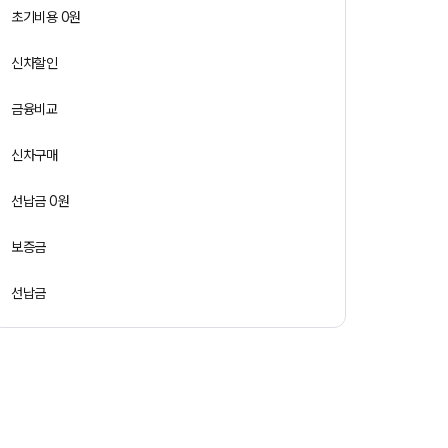
초기비용 0원
신차할인
금융비교
신차구매
선납금 0원
보증금
선납금