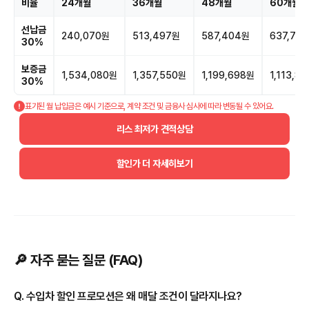
비율
24개월
36개월
48개월
60개월
선납금
240,070원
513,497원
587,404원
637,79
30%
보증금
1,534,080원
1,357,550원
1,199,698원
1,113,8
30%
표기된 월 납입금은 예시 기준으로, 계약 조건 및 금융사 심사에 따라 변동될 수 있어요.
리스 최저가 견적상담
할인가 더 자세히보기
🔎 자주 묻는 질문 (FAQ)
Q. 수입차 할인 프로모션은 왜 매달 조건이 달라지나요?