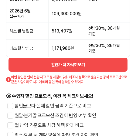
2026년 6월
109,300,000원
실구매가
선납30%, 36개월
리스 월 납입금
513,497원
기준
선납30%, 36개월
리스 월 납입금
1,171,980원
기준
할인가 더 자세히보기
이번 할인은 연식 전환·재고 조정 시점에 맞춰 제조사 정책으로 운영되는 공식 프로모션으로
같은 차량이라도 시기에 따라 할인 폭이 달라질 수 있어요.
🤔 수입차 할인 프로모션, 이건 꼭 체크해보세요!
할인율보다 실제 할인 금액 기준으로 비교
월말·분기말 프로모션 조건이 반영 여부 확인
월 납입 기준으로 체감 혜택 함께 비교
리스·할부 등 계약 방식에 따라 조건 차이 확인