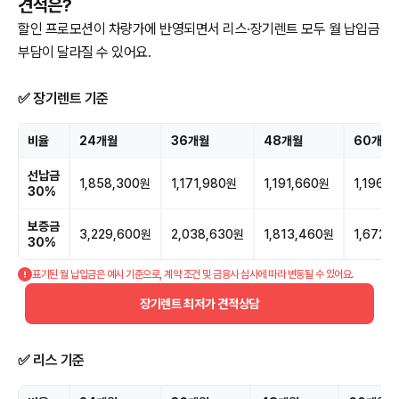
견적은?
할인 프로모션이 차량가에 반영되면서 리스·장기렌트 모두 월 납입금
부담이 달라질 수 있어요.
✅ 장기렌트 기준
비율
24개월
36개월
48개월
60개월
선납금
1,858,300원
1,171,980원
1,191,660원
1,196,
30%
보증금
3,229,600원
2,038,630원
1,813,460원
1,672,
30%
표기된 월 납입금은 예시 기준으로, 계약 조건 및 금융사 심사에 따라 변동될 수 있어요.
장기렌트 최저가 견적상담
✅ 리스 기준