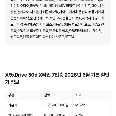
리미엄 오디오,블루투스,내비게이션,48V 마일드 하이브리드,에어 서스
펜션,전자제어 서스펜션,커튼 에어백,사이드 에어백,운전석 무릎 에어백,
동승석 에어백,운전석 에어백,후방 교차 충돌방지 보조,사각지대 경고,차
로이탈 경고장치,충돌 회피 보조,자동긴급제동,차로유지 보조,크루즈 컨
트롤,어댑티브 크루즈 컨트롤,윈드쉴드 HUD,어댑티브(LED or 레이저)
헤드램프,LED 헤드램프,파노라마 선루프,루프랙
X5xDrive 30d X라인 7인승 2026년 6월 기본 할인
가 정보
구분
금액
비고
기본가격
117,800,000원
MSRP
2026년 6월 할인
8,500,000원
7.2%