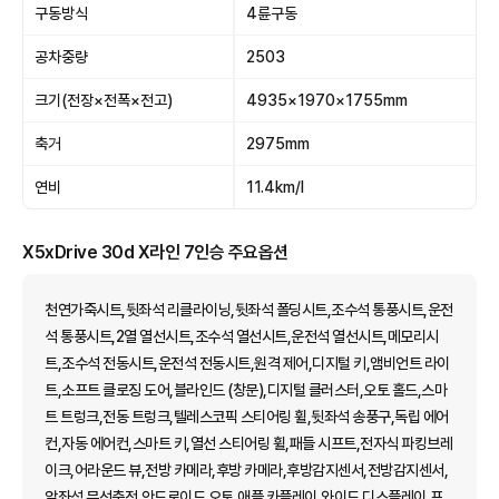
구동방식
4륜구동
공차중량
2503
크기(전장×전폭×전고)
4935×1970×1755mm
축거
2975mm
연비
11.4km/l
X5xDrive 30d X라인 7인승 주요옵션
천연가죽시트,뒷좌석 리클라이닝,뒷좌석 폴딩시트,조수석 통풍시트,운전
석 통풍시트,2열 열선시트,조수석 열선시트,운전석 열선시트,메모리시
트,조수석 전동시트,운전석 전동시트,원격 제어,디지털 키,앰비언트 라이
트,소프트 클로징 도어,블라인드 (창문),디지털 클러스터,오토 홀드,스마
트 트렁크,전동 트렁크,텔레스코픽 스티어링 휠,뒷좌석 송풍구,독립 에어
컨,자동 에어컨,스마트 키,열선 스티어링 휠,패들 시프트,전자식 파킹브레
이크,어라운드 뷰,전방 카메라,후방 카메라,후방감지센서,전방감지센서,
앞좌석 무선충전,안드로이드 오토,애플 카플레이,와이드 디스플레이,프