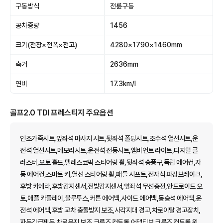
구동방식
전륜구동
공차중량
1456
크기(전장×전폭×전고)
4280×1790×1460mm
축거
2636mm
연비
17.3km/l
골프2.0 TDI 프레스티지 주요옵션
인조가죽시트,앞좌석 마사지 시트,뒷좌석 폴딩시트,조수석 열선시트,운
전석 열선시트,메모리시트,운전석 전동시트,앰비언트 라이트,디지털 클
러스터,오토 홀드,텔레스코픽 스티어링 휠,뒷좌석 송풍구,독립 에어컨,자
동 에어컨,스마트 키,열선 스티어링 휠,패들 시프트,전자식 파킹브레이크,
후방 카메라,후방감지센서,전방감지센서,앞좌석 무선충전,안드로이드 오
토,애플 카플레이,블루투스,커튼 에어백,사이드 에어백,동승석 에어백,운
전석 에어백,후방 교차 충돌방지 보조,사각지대 경고,차로이탈 경고장치,
자동긴급제동,차로유지 보조,크루즈 컨트롤,어댑티브 크루즈 컨트롤,윈