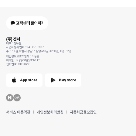
고객센터 문의하기
(주) 겟차
대표 : 정유철
사업자등록번호 : 243-87-00137
주소 : 서울특별시 강남구 삼성로91길 32 10층, 11층, 12층
개인정보보호책임자 : 이동용
이메일 : support@getcha.kr
전화번호: 1800-0456
App store
Play store
서비스 이용약관
개인정보처리방침
자동차금융모집인