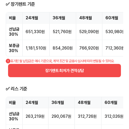
✅ 장기렌트 기준
비율
24개월
36개월
48개월
60개월
선납금
651,330원
521,760원
529,090원
530,980원
30%
보증금
1,181,510원
854,260원
766,920원
712,360원
30%
표기된 월 납입금은 예시 기준으로, 계약 조건 및 금융사 심사에 따라 변동될 수 있어요.
장기렌트 최저가 견적상담
✅ 리스 기준
비율
24개월
36개월
48개월
60개월
선납금
263,219원
290,067원
312,726원
312,026원
30%