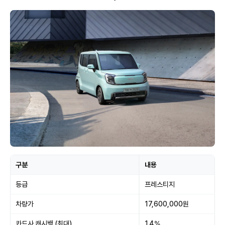
구분
내용
등급
프레스티지
차량가
17,600,000원
카드사 캐시백 (최대)
1.4%