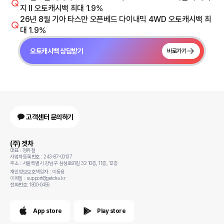
지 Il 오토캐시백 최대 1.9%
26년 8월 기아 타스만 오픈베드 다이내믹 4WD 오토캐시백 최
대 1.9%
오토캐시백 상담받기
바로가기
고객센터 문의하기
(주) 겟차
대표 : 정유철
사업자등록번호 : 243-87-00137
주소 : 서울특별시 강남구 삼성로91길 32 10층, 11층, 12층
개인정보보호책임자 : 이동용
이메일 : support@getcha.kr
전화번호: 1800-0456
App store
Play store