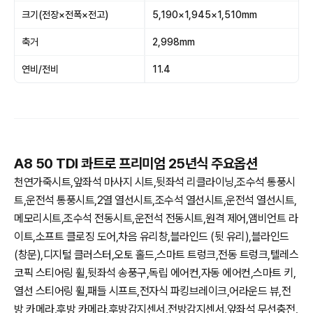
크기(전장×전폭×전고)
5,190×1,945×1,510mm
축거
2,998mm
연비/전비
11.4
A8 50 TDI 콰트로 프리미엄 25년식 주요옵션
천연가죽시트,앞좌석 마사지 시트,뒷좌석 리클라이닝,조수석 통풍시
트,운전석 통풍시트,2열 열선시트,조수석 열선시트,운전석 열선시트,
메모리시트,조수석 전동시트,운전석 전동시트,원격 제어,앰비언트 라
이트,소프트 클로징 도어,차음 유리창,블라인드 (뒷 유리),블라인드
(창문),디지털 클러스터,오토 홀드,스마트 트렁크,전동 트렁크,텔레스
코픽 스티어링 휠,뒷좌석 송풍구,독립 에어컨,자동 에어컨,스마트 키,
열선 스티어링 휠,패들 시프트,전자식 파킹브레이크,어라운드 뷰,전
방 카메라,후방 카메라,후방감지센서,전방감지센서,앞좌석 무선충전,