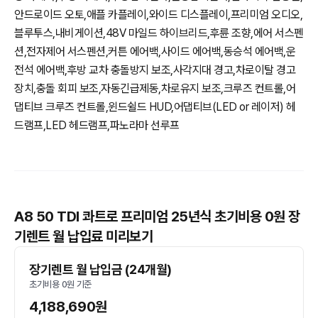
안드로이드 오토,애플 카플레이,와이드 디스플레이,프리미엄 오디오,
블루투스,내비게이션,48V 마일드 하이브리드,후륜 조향,에어 서스펜
션,전자제어 서스펜션,커튼 에어백,사이드 에어백,동승석 에어백,운
전석 에어백,후방 교차 충돌방지 보조,사각지대 경고,차로이탈 경고
장치,충돌 회피 보조,자동긴급제동,차로유지 보조,크루즈 컨트롤,어
댑티브 크루즈 컨트롤,윈드쉴드 HUD,어댑티브(LED or 레이저) 헤
드램프,LED 헤드램프,파노라마 선루프
A8 50 TDI 콰트로 프리미엄 25년식 초기비용 0원 장
기렌트 월 납입료 미리보기
장기렌트 월 납입금 (24개월)
초기비용 0원 기준
4,188,690원