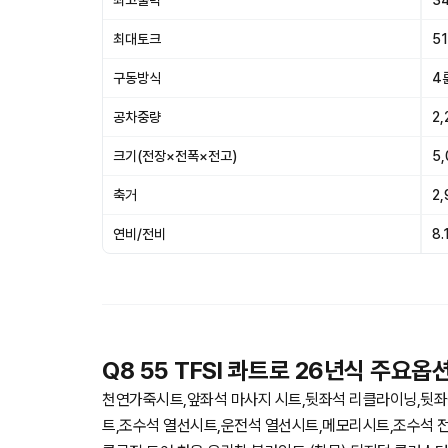
최고출력
34
최대토크
51
구동방식
4
공차중량
2,
크기(전장×전폭×전고)
5
축거
2
연비/전비
8.
Q8 55 TFSI 콰트로 26년식 주요옵
천연가죽시트,앞좌석 마사지 시트,뒷좌석 리클라이닝,뒷좌
트,조수석 열선시트,운전석 열선시트,메모리시트,조수석 