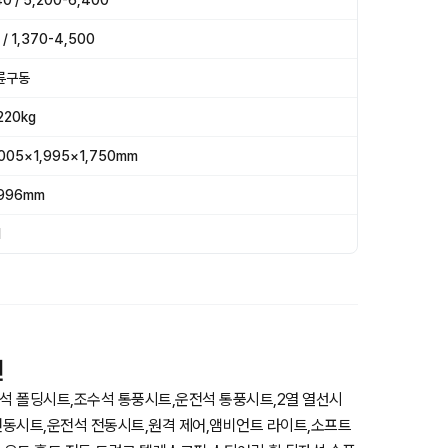
0 / 5,200-6,400
 / 1,370-4,500
륜구동
220kg
,005×1,995×1,750mm
,996mm
1
션
석 폴딩시트,조수석 통풍시트,운전석 통풍시트,2열 열선시
전동시트,운전석 전동시트,원격 제어,앰비언트 라이트,소프트