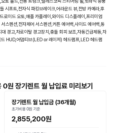
,오토 홀드,전동 트렁크,텔레스코픽 스티어링 휠,뒷좌석 송풍
패들 시프트,전자식 파킹브레이크,어라운드 뷰,전방 카메라,후
드로이드 오토,애플 카플레이,와이드 디스플레이,프리미엄
 서스펜션,전자제어 서스펜션,커튼 에어백,사이드 에어백,동
지대 경고,차로이탈 경고장치,충돌 회피 보조,자동긴급제동,차
HUD,어댑티브(LED or 레이저) 헤드램프,LED 헤드램
비용 0원 장기렌트 월 납입료 미리보기
장기렌트 월 납입금 (36개월)
초기비용 0원 기준
2,855,200원