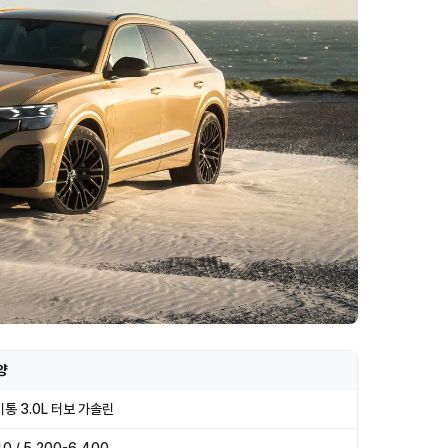
양
기통 3.0L 터보 가솔린