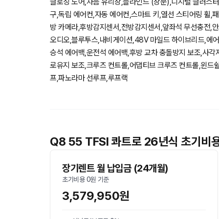
클로징 도어,차음 유리창,블라인드 (창문),디지털 클러스터
구,독립 에어컨,자동 에어컨,스마트 키,열선 스티어링 휠,
방 카메라,후방감지센서,전방감지센서,앞좌석 무선충전,안
오디오,블루투스,내비게이션,48V 마일드 하이브리드,에어
승석 에어백,운전석 에어백,후방 교차 충돌방지 보조,사각
로유지 보조,크루즈 컨트롤,어댑티브 크루즈 컨트롤,윈드쉴드 
프,파노라마 선루프,루프랙
Q8 55 TFSI 콰트로 26년식 초기
장기렌트 월 납입금 (24개월)
초기비용 0원 기준
3,579,950원