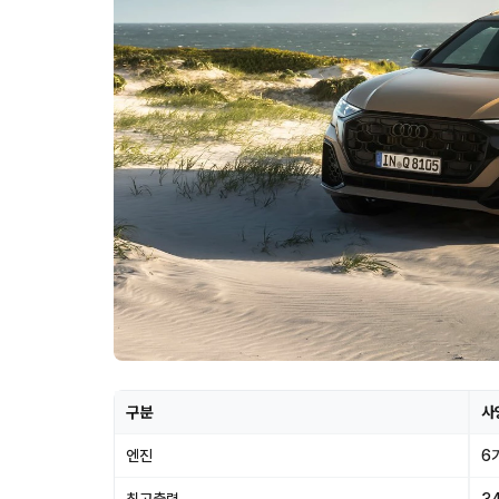
구분
사
엔진
6