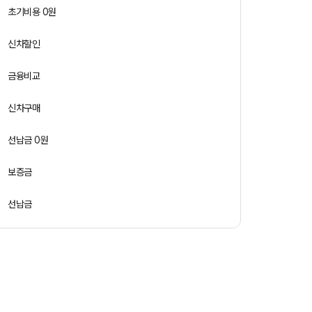
초기비용 0원
신차할인
금융비교
신차구매
선납금 0원
보증금
선납금