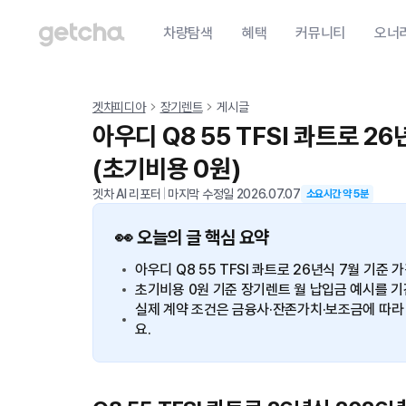
차량탐색
혜택
커뮤니티
오너
겟차피디아
장기렌트
게시글
아우디 Q8 55 TFSI 콰트로 2
(초기비용 0원)
겟차 AI 리포터
|
마지막 수정일
2026.07.07
소요시간 약
5
분
👀 오늘의 글 핵심 요약
아우디 Q8 55 TFSI 콰트로 26년식 7월 기준
초기비용 0원 기준 장기렌트 월 납입금 예시를 기간별
실제 계약 조건은 금융사·잔존가치·보조금에 따라 
요.