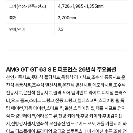
크기(전장×전폭×전고)
4,728×1,985×1,355mm
축거
2,700mm
연비/전비
7.3
AMG GT GT 63 S E 퍼포먼스 26년식 주요옵션
천연가죽시트,뒷좌석 폴딩시트,독립식 리어시트,조수석 통풍시트,운
전석 통풍시트,조수석 열선시트,운전석 열선시트,메모리시트,조수석
전동시트,운전석 전동시트,원격 제어,앰비언트 라이트,디지털 클러스
터,오토 홀드,스마트 트렁크,전동 트렁크,텔레스코픽 스티어링 휠,독
립 에어컨,자동 에어컨,스마트 키,열선 스티어링 휠,패들 시프트,전자
식 파킹브레이크,어라운드 뷰,전방 카메라,후방 카메라,후방감지센
서,전방감지센서,앞좌석 무선충전,안드로이드 오토,애플 카플레이,와
이드 디스플레이,프리미엄 오디오,블루투스,내비게이션,후륜 조향,전