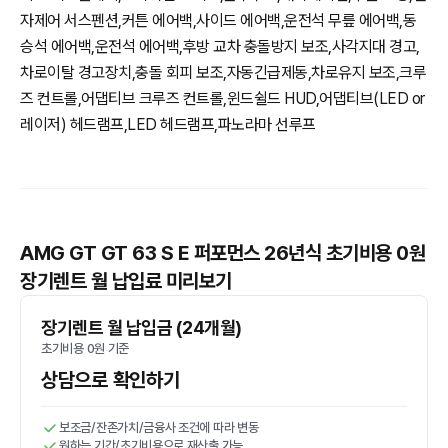
자제어 서스펜션,커튼 에어백,사이드 에어백,운전석 무릎 에어백,동
승석 에어백,운전석 에어백,후방 교차 충돌방지 보조,사각지대 경고,
차로이탈 경고장치,충돌 회피 보조,자동긴급제동,차로유지 보조,크루
즈 컨트롤,어댑티브 크루즈 컨트롤,윈드쉴드 HUD,어댑티브(LED or
레이저) 헤드램프,LED 헤드램프,파노라마 선루프
AMG GT GT 63 S E 퍼포먼스 26년식 초기비용 0원
장기렌트 월 납입료 미리보기
장기렌트 월 납입금 (24개월)
초기비용 0원 기준
상담으로 확인하기
보조금/잔존가치/금융사 조건에 따라 변동
원하는 기간/초기비용으로 재산출 가능