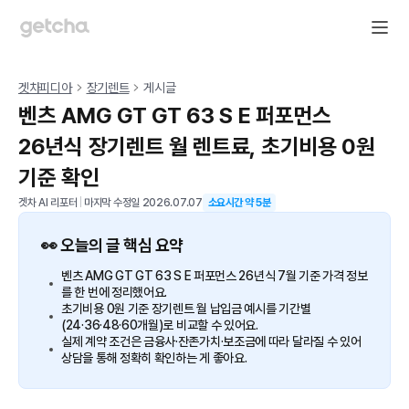
겟차피디아
장기렌트
게시글
벤츠 AMG GT GT 63 S E 퍼포먼스
26년식 장기렌트 월 렌트료, 초기비용 0원
기준 확인
겟차 AI 리포터
|
마지막 수정일
2026.07.07
소요시간 약
5
분
👀 오늘의 글 핵심 요약
벤츠 AMG GT GT 63 S E 퍼포먼스 26년식 7월 기준 가격 정보
를 한 번에 정리했어요.
초기비용 0원 기준 장기렌트 월 납입금 예시를 기간별
(24·36·48·60개월)로 비교할 수 있어요.
실제 계약 조건은 금융사·잔존가치·보조금에 따라 달라질 수 있어
상담을 통해 정확히 확인하는 게 좋아요.