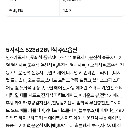
연비/전비
14.7
5시리즈 523d 26년식 주요옵션
인조가죽시트,뒷좌석 폴딩시트,조수석 통풍시트,운전석 통풍시트,2
열 열선시트,조수석 열선시트,운전석 열선시트,메모리시트,조수석 전
동시트,운전석 전동시트,원격 제어,디지털 키,앰비언트 라이트,디지
털 클러스터,오토 홀드,스마트 트렁크,전동 트렁크,텔레스코픽 스티
어링 휠,뒷좌석 송풍구,독립 에어컨,자동 에어컨,스마트 키,열선 스티
어링 휠,패들 시프트,전자식 파킹브레이크,어라운드 뷰,전방 카메라,
후방 카메라,후방감지센서,전방감지센서,앞좌석 무선충전,안드로이
드 오토,애플 카플레이,와이드 디스플레이,블루투스,내비게이션,48V
마일드 하이브리드,커튼 에어백,사이드 에어백,운전석 무릎 에어백,
동승석 에어백,운전석 에어백,후방 교차 충돌방지 보조,사각지대 경