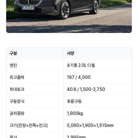
구분
사양
엔진
4기통 2.0L 디젤
최고출력
197 / 4,000
최대토크
40.8 / 1,500-2,750
구동방식
후륜구동
공차중량
1,900kg
크기(전장×전폭×전고)
5,060×1,900×1,515mm
축거
2,995mm