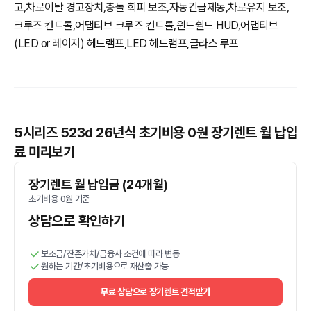
고,차로이탈 경고장치,충돌 회피 보조,자동긴급제동,차로유지 보조,
크루즈 컨트롤,어댑티브 크루즈 컨트롤,윈드쉴드 HUD,어댑티브
(LED or 레이저) 헤드램프,LED 헤드램프,글라스 루프
5시리즈 523d 26년식 초기비용 0원 장기렌트 월 납입
료 미리보기
장기렌트 월 납입금 (24개월)
초기비용 0원 기준
상담으로 확인하기
보조금/잔존가치/금융사 조건에 따라 변동
원하는 기간/초기비용으로 재산출 가능
무료 상담으로 장기렌트 견적받기