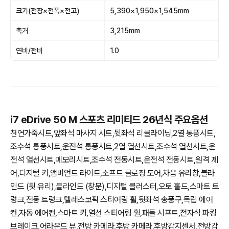
크기(전장×전폭×전고)
5,390×1,950×1,545mm
축거
3,215mm
연비/전비
1.0
i7 eDrive 50 M 스포츠 리미티드 26년식 주요옵션
천연가죽시트,앞좌석 마사지 시트,뒷좌석 리클라이닝,2열 통풍시트,
조수석 통풍시트,운전석 통풍시트,2열 열선시트,조수석 열선시트,운
전석 열선시트,메모리시트,조수석 전동시트,운전석 전동시트,원격 제
어,디지털 키,앰비언트 라이트,소프트 클로징 도어,차음 유리창,블라
인드 (뒷 유리),블라인드 (창문),디지털 클러스터,오토 홀드,스마트 트
렁크,전동 트렁크,텔레스코픽 스티어링 휠,뒷좌석 송풍구,독립 에어
컨,자동 에어컨,스마트 키,열선 스티어링 휠,패들 시프트,전자식 파킹
브레이크,어라운드 뷰,전방 카메라,후방 카메라,후방감지센서,전방감