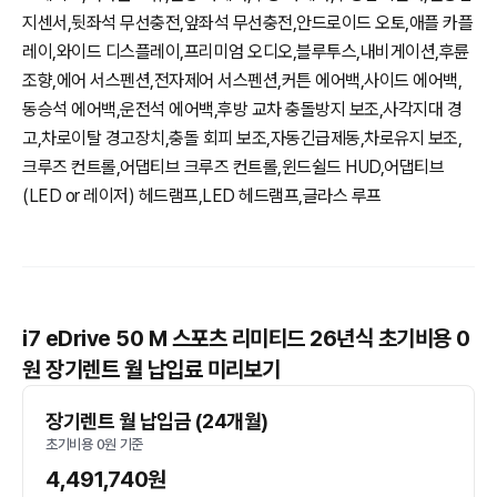
지센서,뒷좌석 무선충전,앞좌석 무선충전,안드로이드 오토,애플 카플
레이,와이드 디스플레이,프리미엄 오디오,블루투스,내비게이션,후륜
조향,에어 서스펜션,전자제어 서스펜션,커튼 에어백,사이드 에어백,
동승석 에어백,운전석 에어백,후방 교차 충돌방지 보조,사각지대 경
고,차로이탈 경고장치,충돌 회피 보조,자동긴급제동,차로유지 보조,
크루즈 컨트롤,어댑티브 크루즈 컨트롤,윈드쉴드 HUD,어댑티브
(LED or 레이저) 헤드램프,LED 헤드램프,글라스 루프
i7 eDrive 50 M 스포츠 리미티드 26년식 초기비용 0
원 장기렌트 월 납입료 미리보기
장기렌트 월 납입금 (24개월)
초기비용 0원 기준
4,491,740원