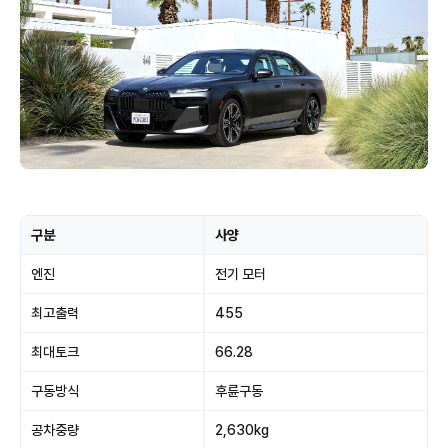
구분
사양
엔진
전기 모터
최고출력
455
최대토크
66.28
구동방식
후륜구동
공차중량
2,630kg