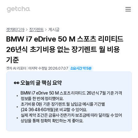
겟차피디아
장기렌트
게시글
BMW i7 eDrive 50 M 스포츠 리미티드
26년식 초기비용 없는 장기렌트 월 비용
기준
겟차 AI 리포터
|
마지막 수정일
2026.07.07
소요시간 약
5
분
👀 오늘의 글 핵심 요약
BMW i7 eDrive 50 M 스포츠 리미티드 26년식 7월 기준 가격
정보를 한 번에 정리했어요.
초기비용 0원 기준 장기렌트 월 납입금 예시를 기간별
(24·36·48·60개월)로 비교할 수 있어요.
실제 계약 조건은 금융사·잔존가치·보조금에 따라 달라질 수 있어
상담을 통해 정확히 확인하는 게 좋아요.