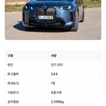
구분
사양
엔진
전기 모터
최고출력
544
최대토크
78
구동방식
4륜구동
공차중량
2,598kg