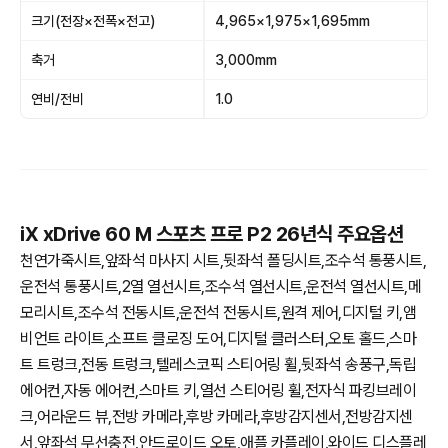
크기(전장×전폭×전고)
4,965×1,975×1,695mm
축거
3,000mm
연비/전비
1.0
iX xDrive 60 M 스포츠 프로 P2 26년식 주요옵션
천연가죽시트,앞좌석 마사지 시트,뒷좌석 폴딩시트,조수석 통풍시트,
운전석 통풍시트,2열 열선시트,조수석 열선시트,운전석 열선시트,메
모리시트,조수석 전동시트,운전석 전동시트,원격 제어,디지털 키,앰
비언트 라이트,소프트 클로징 도어,디지털 클러스터,오토 홀드,스마
트 트렁크,전동 트렁크,텔레스코픽 스티어링 휠,뒷좌석 송풍구,독립
에어컨,자동 에어컨,스마트 키,열선 스티어링 휠,전자식 파킹브레이
크,어라운드 뷰,전방 카메라,후방 카메라,후방감지센서,전방감지센
서,앞좌석 무선충전,안드로이드 오토,애플 카플레이,와이드 디스플레