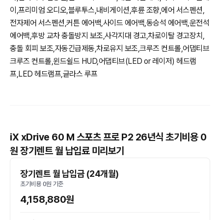
이,프리미엄 오디오,블루투스,내비게이션,후륜 조향,에어 서스펜션,
전자제어 서스펜션,커튼 에어백,사이드 에어백,동승석 에어백,운전석
에어백,후방 교차 충돌방지 보조,사각지대 경고,차로이탈 경고장치,
충돌 회피 보조,자동긴급제동,차로유지 보조,크루즈 컨트롤,어댑티브
크루즈 컨트롤,윈드쉴드 HUD,어댑티브(LED or 레이저) 헤드램
프,LED 헤드램프,글라스 루프
iX xDrive 60 M 스포츠 프로 P2 26년식 초기비용 0
원 장기렌트 월 납입료 미리보기
장기렌트 월 납입금 (24개월)
초기비용 0원 기준
4,158,880원