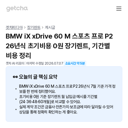
겟차피디아
장기렌트
게시글
BMW iX xDrive 60 M 스포츠 프로 P2
26년식 초기비용 0원 장기렌트, 기간별
비용 정리
겟차 AI 리포터
|
마지막 수정일
2026.07.07
소요시간 약
5
분
👀 오늘의 글 핵심 요약
BMW iX xDrive 60 M 스포츠 프로 P2 26년식 7월 기준 가격 정
보를 한 번에 정리했어요.
초기비용 0원 기준 장기렌트 월 납입금 예시를 기간별
(24·36·48·60개월)로 비교할 수 있어요.
실제 계약 조건은 금융사·잔존가치·보조금에 따라 달라질 수 있어
상담을 통해 정확히 확인하는 게 좋아요.