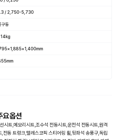
0 / 6,250
.3 / 2,750-5,730
륜구동
814kg
795×1,885×1,400mm
855mm
 주요옵션
선시트,메모리시트,조수석 전동시트,운전석 전동시트,원격
드,전동 트렁크,텔레스코픽 스티어링 휠,뒷좌석 송풍구,독립