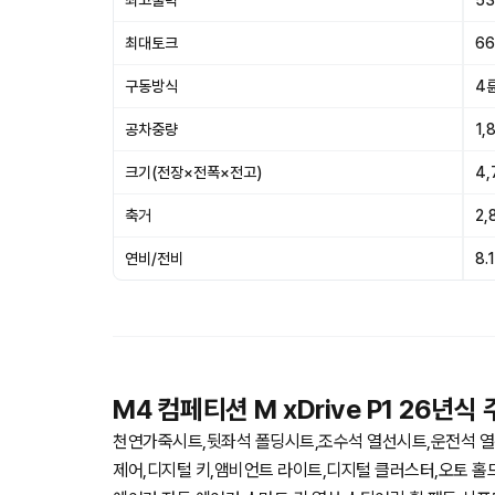
최고출력
53
최대토크
66
구동방식
4
공차중량
1,
크기(전장×전폭×전고)
4,
축거
2,
연비/전비
8.1
M4 컴페티션 M xDrive P1 26년식
천연가죽시트,뒷좌석 폴딩시트,조수석 열선시트,운전석 열
제어,디지털 키,앰비언트 라이트,디지털 클러스터,오토 홀