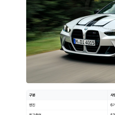
구분
사
엔진
6기