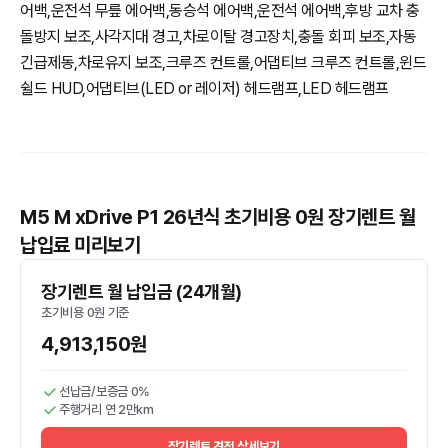
어백,운전석 무릎 에어백,동승석 에어백,운전석 에어백,후방 교차 충
돌방지 보조,사각지대 경고,차로이탈 경고장치,충돌 회피 보조,자동
긴급제동,차로유지 보조,크루즈 컨트롤,어댑티브 크루즈 컨트롤,윈드
쉴드 HUD,어댑티브(LED or 레이저) 헤드램프,LED 헤드램프
M5 M xDrive P1 26년식 초기비용 0원 장기렌트 월
납입료 미리보기
장기렌트 월 납입금 (24개월)
초기비용 0원 기준
4,913,150원
선납금/보증금 0%
주행거리 연 2만km
장기렌트 견적 상세보기