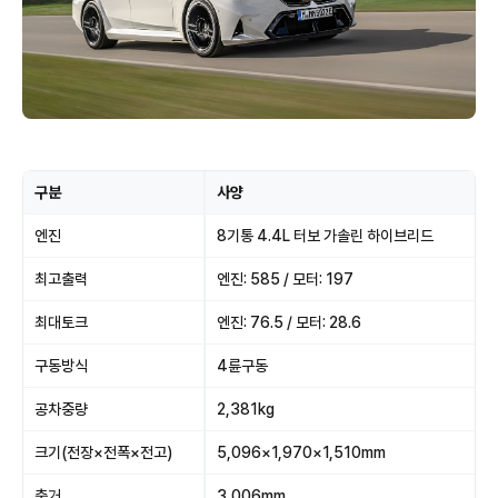
구분
사양
엔진
8기통 4.4L 터보 가솔린 하이브리드
최고출력
엔진: 585 / 모터: 197
최대토크
엔진: 76.5 / 모터: 28.6
구동방식
4륜구동
공차중량
2,381kg
크기(전장×전폭×전고)
5,096×1,970×1,510mm
축거
3,006mm