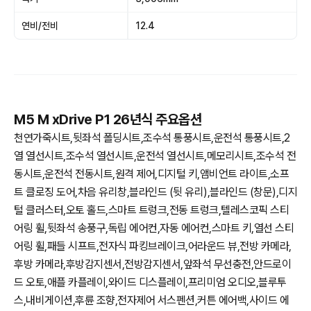
연비/전비
12.4
M5 M xDrive P1 26년식 주요옵션
천연가죽시트,뒷좌석 폴딩시트,조수석 통풍시트,운전석 통풍시트,2
열 열선시트,조수석 열선시트,운전석 열선시트,메모리시트,조수석 전
동시트,운전석 전동시트,원격 제어,디지털 키,앰비언트 라이트,소프
트 클로징 도어,차음 유리창,블라인드 (뒷 유리),블라인드 (창문),디지
털 클러스터,오토 홀드,스마트 트렁크,전동 트렁크,텔레스코픽 스티
어링 휠,뒷좌석 송풍구,독립 에어컨,자동 에어컨,스마트 키,열선 스티
어링 휠,패들 시프트,전자식 파킹브레이크,어라운드 뷰,전방 카메라,
후방 카메라,후방감지센서,전방감지센서,앞좌석 무선충전,안드로이
드 오토,애플 카플레이,와이드 디스플레이,프리미엄 오디오,블루투
스,내비게이션,후륜 조향,전자제어 서스펜션,커튼 에어백,사이드 에