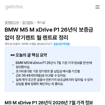
겟차피디아
장기렌트
게시글
BMW M5 M xDrive P1 26년식 보증금
없이 장기렌트 월 렌트료 정리
겟차 AI 리포터
|
마지막 수정일
2026.07.07
소요시간 약
5
분
👀 오늘의 글 핵심 요약
BMW M5 M xDrive P1 26년식 7월 기준 가격 정보를 한 번에
정리했어요.
초기비용 0원 기준 장기렌트 월 납입금 예시를 기간별
(24·36·48·60개월)로 비교할 수 있어요.
실제 계약 조건은 금융사·잔존가치·보조금에 따라 달라질 수 있어
상담을 통해 정확히 확인하는 게 좋아요.
M5 M xDrive P1 26년식 2026년 7월 가격 정보