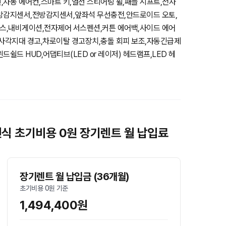
,자동 에어컨,스마트 키,열선 스티어링 휠,패들 시프트,전자
후방감지센서,전방감지센서,앞좌석 무선충전,안드로이드 오토,
스,내비게이션,전자제어 서스펜션,커튼 에어백,사이드 에어
,사각지대 경고,차로이탈 경고장치,충돌 회피 보조,자동긴급제
쉴드 HUD,어댑티브(LED or 레이저) 헤드램프,LED 헤
 26년식 초기비용 0원 장기렌트 월 납입료
장기렌트 월 납입금 (36개월)
초기비용 0원 기준
1,494,400원