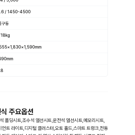
4 / 5,000
.6 / 1450-4500
륜구동
718kg
555×1,830×1,590mm
,690mm
.8
26년식 주요옵션
석 폴딩시트,조수석 열선시트,운전석 열선시트,메모리시트,
비언트 라이트,디지털 클러스터,오토 홀드,스마트 트렁크,전동