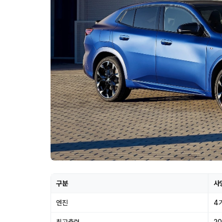
구분
사
엔진
4