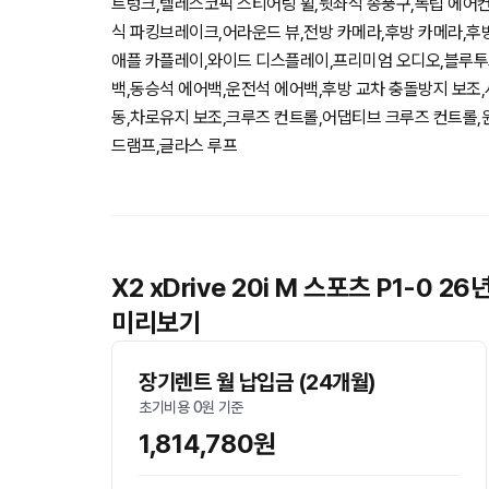
트렁크,텔레스코픽 스티어링 휠,뒷좌석 송풍구,독립 에어컨
식 파킹브레이크,어라운드 뷰,전방 카메라,후방 카메라,
애플 카플레이,와이드 디스플레이,프리미엄 오디오,블루투
백,동승석 에어백,운전석 에어백,후방 교차 충돌방지 보조
동,차로유지 보조,크루즈 컨트롤,어댑티브 크루즈 컨트롤,윈드
드램프,글라스 루프
X2 xDrive 20i M 스포츠 P1-0
미리보기
장기렌트 월 납입금 (24개월)
초기비용 0원 기준
1,814,780원