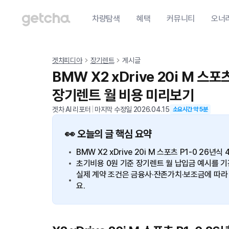
차량탐색
혜택
커뮤니티
오너
겟차피디아
장기렌트
게시글
BMW X2 xDrive 20i M 스
장기렌트 월 비용 미리보기
겟차 AI 리포터
|
마지막 수정일
2026.04.15
소요시간 약
5
분
👀 오늘의 글 핵심 요약
BMW X2 xDrive 20i M 스포츠 P1-0 26
초기비용 0원 기준 장기렌트 월 납입금 예시를 기간별
실제 계약 조건은 금융사·잔존가치·보조금에 따라 
요.