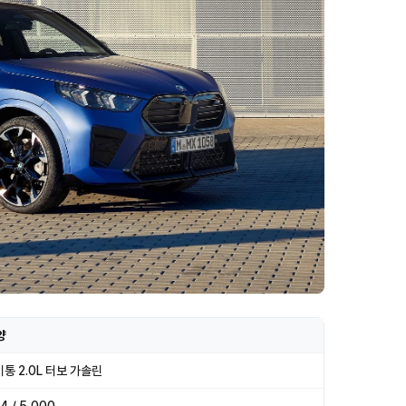
양
기통 2.0L 터보 가솔린