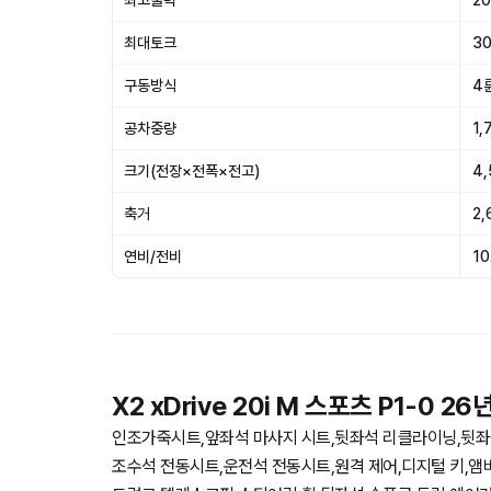
최고출력
20
최대토크
30
구동방식
4
공차중량
1,
크기(전장×전폭×전고)
4,
축거
2
연비/전비
10
X2 xDrive 20i M 스포츠 P1-0 
인조가죽시트,앞좌석 마사지 시트,뒷좌석 리클라이닝,뒷좌
조수석 전동시트,운전석 전동시트,원격 제어,디지털 키,앰