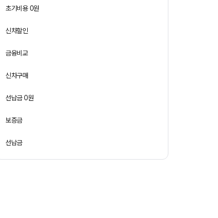
초기비용 0원
신차할인
금융비교
신차구매
선납금 0원
보증금
선납금