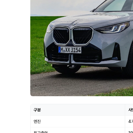
구분
사
엔진
4