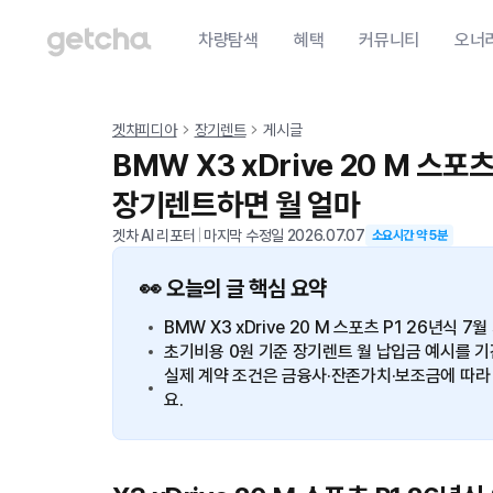
차량탐색
혜택
커뮤니티
오너
겟차피디아
장기렌트
게시글
BMW X3 xDrive 20 M 스포
장기렌트하면 월 얼마
겟차 AI 리포터
|
마지막 수정일
2026.07.07
소요시간 약
5
분
👀 오늘의 글 핵심 요약
BMW X3 xDrive 20 M 스포츠 P1 26년식 
초기비용 0원 기준 장기렌트 월 납입금 예시를 기간별
실제 계약 조건은 금융사·잔존가치·보조금에 따라 
요.