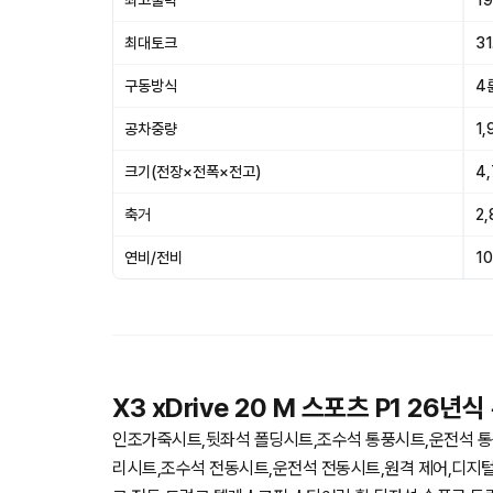
최고출력
19
최대토크
31
구동방식
4
공차중량
1,
크기(전장×전폭×전고)
4
축거
2
연비/전비
10
X3 xDrive 20 M 스포츠 P1 26년
인조가죽시트,뒷좌석 폴딩시트,조수석 통풍시트,운전석 통
리시트,조수석 전동시트,운전석 전동시트,원격 제어,디지털