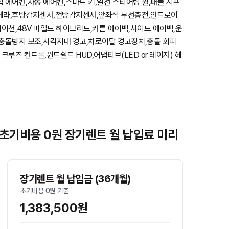
 에어컨,자동 에어컨,스마트 키,열선 스티어링 휠,패들 시프
카메라,후방감지센서,전방감지센서,앞좌석 무선충전,안드로이
이션,48V 마일드 하이브리드,커튼 에어백,사이드 에어백,운
 충돌방지 보조,사각지대 경고,차로이탈 경고장치,충돌 회피
루즈 컨트롤,윈드쉴드 HUD,어댑티브(LED or 레이저) 헤
6년식 초기비용 0원 장기렌트 월 납입료 미리
장기렌트 월 납입금 (36개월)
초기비용 0원 기준
1,383,500원