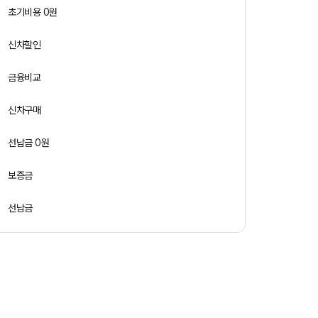
초기비용 0원
신차할인
금융비교
신차구매
선납금 0원
보증금
선납금