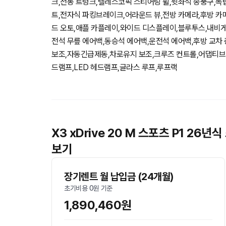
크,전동 트렁크,텔레스코픽 스티어링 휠,뒷좌석 송풍구,독립
트,전자식 파킹브레이크,어라운드 뷰,전방 카메라,후방 
드 오토,애플 카플레이,와이드 디스플레이,블루투스,내비게
전석 무릎 에어백,동승석 에어백,운전석 에어백,후방 교차
보조,자동긴급제동,차로유지 보조,크루즈 컨트롤,어댑티브 크
드램프,LED 헤드램프,글라스 루프,루프랙
X3 xDrive 20 M 스포츠 P1 2
보기
장기렌트 월 납입금 (24개월)
초기비용 0원 기준
1,890,460원