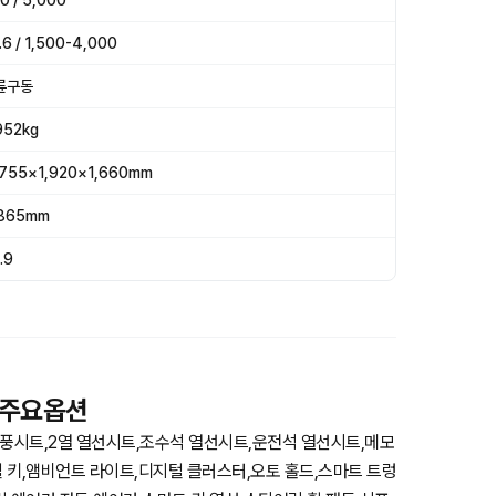
0 / 5,000
.6 / 1,500-4,000
륜구동
952kg
,755×1,920×1,660mm
,865mm
.9
식 주요옵션
풍시트,2열 열선시트,조수석 열선시트,운전석 열선시트,메모
 키,앰비언트 라이트,디지털 클러스터,오토 홀드,스마트 트렁