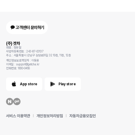
고객센터 문의하기
(주) 겟차
대표 : 정유철
사업자등록번호 : 243-87-00137
주소 : 서울특별시 강남구 삼성로91길 32 10층, 11층, 12층
개인정보보호책임자 : 이동용
이메일 : support@getcha.kr
전화번호: 1800-0456
App store
Play store
서비스 이용약관
개인정보처리방침
자동차금융모집인