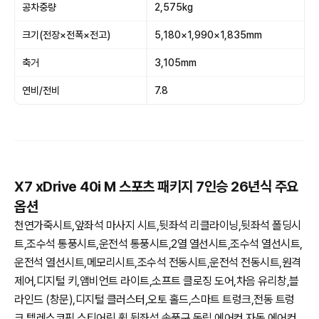
공차중량
2,575kg
크기(전장×전폭×전고)
5,180×1,990×1,835mm
축거
3,105mm
연비/전비
7.8
X7 xDrive 40i M 스포츠 패키지 7인승 26년식 주요
옵션
천연가죽시트,앞좌석 마사지 시트,뒷좌석 리클라이닝,뒷좌석 폴딩시
트,조수석 통풍시트,운전석 통풍시트,2열 열선시트,조수석 열선시트,
운전석 열선시트,메모리시트,조수석 전동시트,운전석 전동시트,원격
제어,디지털 키,앰비언트 라이트,소프트 클로징 도어,차음 유리창,블
라인드 (창문),디지털 클러스터,오토 홀드,스마트 트렁크,전동 트렁
크,텔레스코픽 스티어링 휠,뒷좌석 송풍구,독립 에어컨,자동 에어컨,