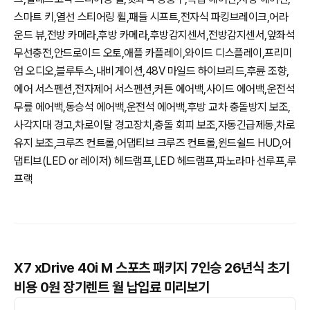
스마트 키,열선 스티어링 휠,패들 시프트,전자식 파킹브레이크,어라
운드 뷰,전방 카메라,후방 카메라,후방감지센서,전방감지센서,앞좌석
무선충전,안드로이드 오토,애플 카플레이,와이드 디스플레이,프리미
엄 오디오,블루투스,내비게이션,48V 마일드 하이브리드,후륜 조향,
에어 서스펜션,전자제어 서스펜션,커튼 에어백,사이드 에어백,운전석
무릎 에어백,동승석 에어백,운전석 에어백,후방 교차 충돌방지 보조,
사각지대 경고,차로이탈 경고장치,충돌 회피 보조,자동긴급제동,차로
유지 보조,크루즈 컨트롤,어댑티브 크루즈 컨트롤,윈드쉴드 HUD,어
댑티브(LED or 레이저) 헤드램프,LED 헤드램프,파노라마 선루프,루
프랙
X7 xDrive 40i M 스포츠 패키지 7인승 26년식 초기
비용 0원 장기렌트 월 납입료 미리보기