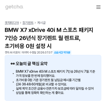
겟차피디아
장기렌트
게시글
BMW X7 xDrive 40i M 스포츠 패키지
7인승 26년식 장기렌트 월 렌트료,
초기비용 0원 설정 시
겟차 AI 리포터
|
마지막 수정일
2026.07.07
소요시간 약
5
분
👀 오늘의 글 핵심 요약
BMW X7 xDrive 40i M 스포츠 패키지 7인승 26년식 7월 기준
가격 정보를 한 번에 정리했어요.
초기비용 0원 기준 장기렌트 월 납입금 예시를 기간별
(24·36·48·60개월)로 비교할 수 있어요.
실제 계약 조건은 금융사·잔존가치·보조금에 따라 달라질 수 있어
상담을 통해 정확히 확인하는 게 좋아요.