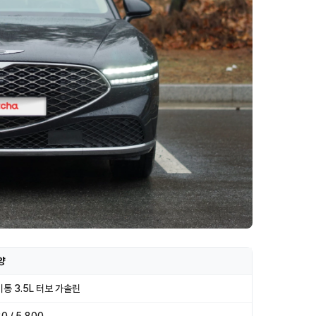
양
기통 3.5L 터보 가솔린