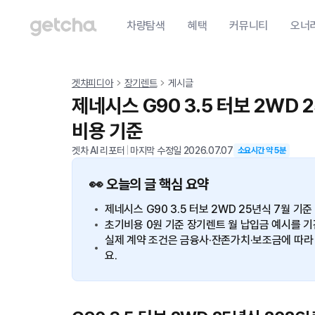
차량탐색
혜택
커뮤니티
오너
겟차피디아
장기렌트
게시글
제네시스 G90 3.5 터보 2WD 25년식 초기비용 없는 장기렌트 월
비용 기준
겟차 AI 리포터
|
마지막 수정일
2026.07.07
소요시간 약
5
분
👀 오늘의 글 핵심 요약
제네시스 G90 3.5 터보 2WD 25년식 7월 기
초기비용 0원 기준 장기렌트 월 납입금 예시를 기간별
실제 계약 조건은 금융사·잔존가치·보조금에 따라 
요.