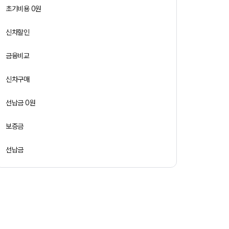
초기비용 0원
신차할인
금융비교
신차구매
선납금 0원
보증금
선납금