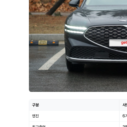
구분
사
엔진
6