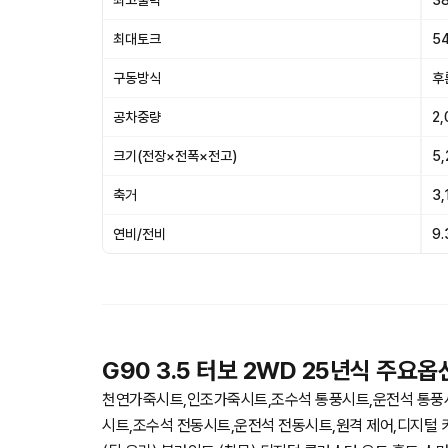
최고출력
38
최대토크
54
구동방식
후
공차중량
2,
크기(전장×전폭×전고)
5
축거
3
연비/전비
9.
G90 3.5 터보 2WD 25년식 주요옵
천연가죽시트,인조가죽시트,조수석 통풍시트,운전석 통풍시
시트,조수석 전동시트,운전석 전동시트,원격 제어,디지털 