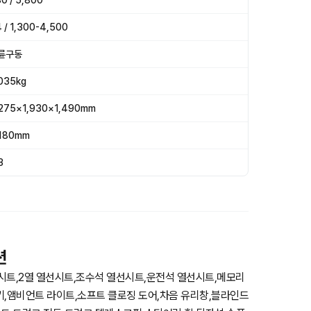
0 / 5,800
 / 1,300-4,500
륜구동
035kg
,275×1,930×1,490mm
,180mm
3
션
트,2열 열선시트,조수석 열선시트,운전석 열선시트,메모리
키,앰비언트 라이트,소프트 클로징 도어,차음 유리창,블라인드