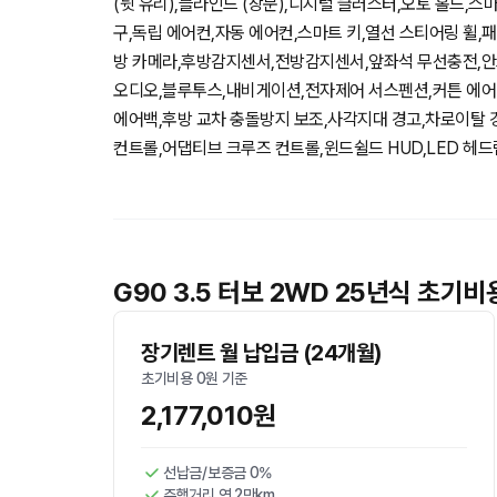
(뒷 유리),블라인드 (창문),디지털 클러스터,오토 홀드,
구,독립 에어컨,자동 에어컨,스마트 키,열선 스티어링 휠,
방 카메라,후방감지센서,전방감지센서,앞좌석 무선충전,안
오디오,블루투스,내비게이션,전자제어 서스펜션,커튼 에어
에어백,후방 교차 충돌방지 보조,사각지대 경고,차로이탈 
컨트롤,어댑티브 크루즈 컨트롤,윈드쉴드 HUD,LED 헤
G90 3.5 터보 2WD 25년식 초기
장기렌트 월 납입금 (24개월)
초기비용 0원 기준
2,177,010원
선납금/보증금 0%
주행거리 연 2만km