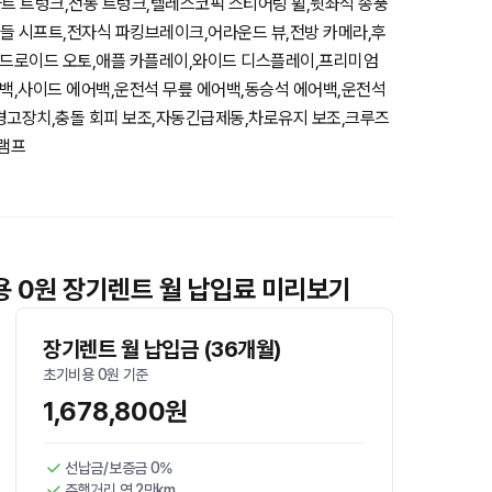
스마트 트렁크,전동 트렁크,텔레스코픽 스티어링 휠,뒷좌석 송풍
패들 시프트,전자식 파킹브레이크,어라운드 뷰,전방 카메라,후
드로이드 오토,애플 카플레이,와이드 디스플레이,프리미엄
백,사이드 에어백,운전석 무릎 에어백,동승석 에어백,운전석
경고장치,충돌 회피 보조,자동긴급제동,차로유지 보조,크루즈
드램프
비용 0원 장기렌트 월 납입료 미리보기
장기렌트 월 납입금 (36개월)
초기비용 0원 기준
1,678,800원
선납금/보증금 0%
주행거리 연 2만km