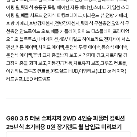
어링 휠,뒷좌석 송풍구,독립 에어컨,자동 에어컨,스마트 키,열선 스티
어링 휠,패들 시프트,전자식 파킹브레이크,어라운드 뷰,전방 카메라,
후방 카메라,후방감지센서,전방감지센서,뒷좌석 무선충전,앞좌석 무
선충전,안드로이드 오토,애플 카플레이,와이드 디스플레이,프리미엄
오디오,블루투스,내비게이션,48V 마일드 하이브리드,전자제어 서스
펜션,커튼 에어백,사이드 에어백,운전석 무릎 에어백,동승석 에어백,
운전석 에어백,후방 교차 충돌방지 보조,사각지대 경고,차로이탈 경
고장치,충돌 회피 보조,자동긴급제동,차로유지 보조,크루즈 컨트롤,
어댑티브 크루즈 컨트롤,윈드쉴드 HUD,어댑티브(LED or 레이저)
헤드램프,LED 헤드램프
G90 3.5 터보 슈퍼차저 2WD 4인승 파퓰러 컬렉션
25년식 초기비용 0원 장기렌트 월 납입료 미리보기