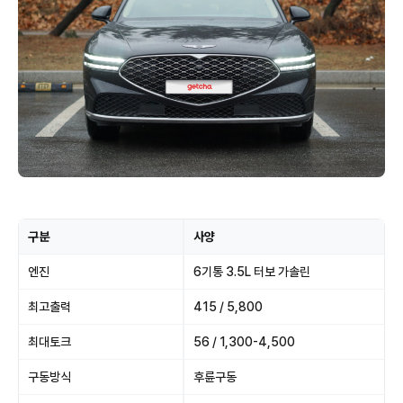
구분
사양
엔진
6기통 3.5L 터보 가솔린
최고출력
415 / 5,800
최대토크
56 / 1,300-4,500
구동방식
후륜구동