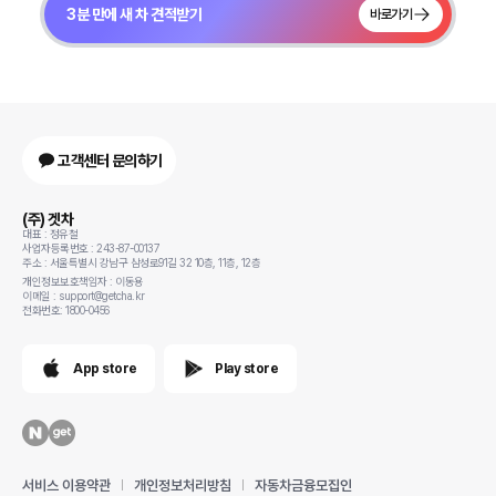
3분 만에 새 차 견적받기
바로가기
고객센터 문의하기
(주) 겟차
대표 : 정유철
사업자등록번호 : 243-87-00137
주소 : 서울특별시 강남구 삼성로91길 32 10층, 11층, 12층
개인정보보호책임자 : 이동용
이메일 : support@getcha.kr
전화번호: 1800-0456
App store
Play store
서비스 이용약관
개인정보처리방침
자동차금융모집인