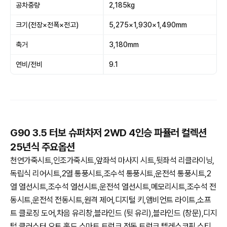
공차중량
2,185kg
크기(전장×전폭×전고)
5,275×1,930×1,490mm
축거
3,180mm
연비/전비
9.1
G90 3.5 터보 슈퍼차저 2WD 4인승 파퓰러 컬렉션
25년식 주요옵션
천연가죽시트,인조가죽시트,앞좌석 마사지 시트,뒷좌석 리클라이닝,
독립식 리어시트,2열 통풍시트,조수석 통풍시트,운전석 통풍시트,2
열 열선시트,조수석 열선시트,운전석 열선시트,메모리시트,조수석 전
동시트,운전석 전동시트,원격 제어,디지털 키,앰비언트 라이트,소프
트 클로징 도어,차음 유리창,블라인드 (뒷 유리),블라인드 (창문),디지
털 클러스터,오토 홀드,스마트 트렁크,전동 트렁크,텔레스코픽 스티