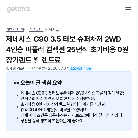
겟차피디아
장기렌트
게시글
제네시스 G90 3.5 터보 슈퍼차저 2WD
4인승 파퓰러 컬렉션 25년식 초기비용 0원
장기렌트 월 렌트료
겟차 AI 리포터
|
마지막 수정일
2026.07.07
소요시간 약
5
분
👀 오늘의 글 핵심 요약
제네시스 G90 3.5 터보 슈퍼차저 2WD 4인승 파퓰러 컬렉션 25
년식 7월 기준 가격 정보를 한 번에 정리했어요.
초기비용 0원 기준 장기렌트 월 납입금 예시를 기간별
(24·36·48·60개월)로 비교할 수 있어요.
실제 계약 조건은 금융사·잔존가치·보조금에 따라 달라질 수 있어
상담을 통해 정확히 확인하는 게 좋아요.