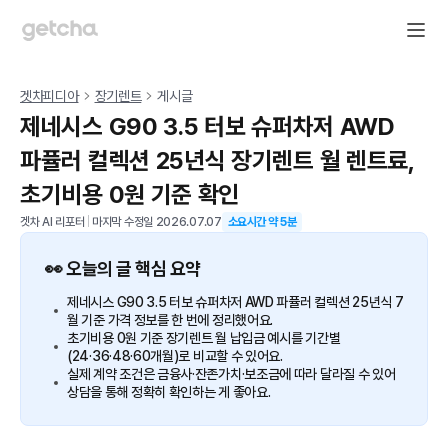
겟차피디아
장기렌트
게시글
제네시스 G90 3.5 터보 슈퍼차저 AWD
파퓰러 컬렉션 25년식 장기렌트 월 렌트료,
초기비용 0원 기준 확인
겟차 AI 리포터
|
마지막 수정일
2026.07.07
소요시간 약
5
분
👀 오늘의 글 핵심 요약
제네시스 G90 3.5 터보 슈퍼차저 AWD 파퓰러 컬렉션 25년식 7
월 기준 가격 정보를 한 번에 정리했어요.
초기비용 0원 기준 장기렌트 월 납입금 예시를 기간별
(24·36·48·60개월)로 비교할 수 있어요.
실제 계약 조건은 금융사·잔존가치·보조금에 따라 달라질 수 있어
상담을 통해 정확히 확인하는 게 좋아요.