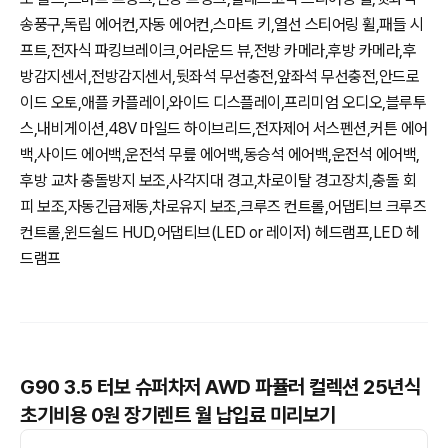
송풍구,독립 에어컨,자동 에어컨,스마트 키,열선 스티어링 휠,패들 시
프트,전자식 파킹브레이크,어라운드 뷰,전방 카메라,후방 카메라,후
방감지센서,전방감지센서,뒷좌석 무선충전,앞좌석 무선충전,안드로
이드 오토,애플 카플레이,와이드 디스플레이,프리미엄 오디오,블루투
스,내비게이션,48V 마일드 하이브리드,전자제어 서스펜션,커튼 에어
백,사이드 에어백,운전석 무릎 에어백,동승석 에어백,운전석 에어백,
후방 교차 충돌방지 보조,사각지대 경고,차로이탈 경고장치,충돌 회
피 보조,자동긴급제동,차로유지 보조,크루즈 컨트롤,어댑티브 크루즈
컨트롤,윈드쉴드 HUD,어댑티브(LED or 레이저) 헤드램프,LED 헤
드램프
G90 3.5 터보 슈퍼차저 AWD 파퓰러 컬렉션 25년식
초기비용 0원 장기렌트 월 납입료 미리보기