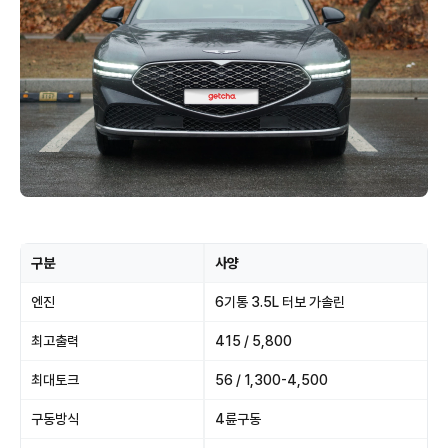
구분
사양
엔진
6기통 3.5L 터보 가솔린
최고출력
415 / 5,800
최대토크
56 / 1,300-4,500
구동방식
4륜구동