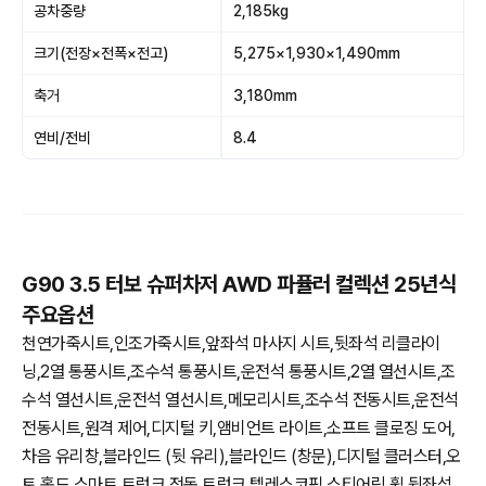
공차중량
2,185kg
크기(전장×전폭×전고)
5,275×1,930×1,490mm
축거
3,180mm
연비/전비
8.4
G90 3.5 터보 슈퍼차저 AWD 파퓰러 컬렉션 25년식
주요옵션
천연가죽시트,인조가죽시트,앞좌석 마사지 시트,뒷좌석 리클라이
닝,2열 통풍시트,조수석 통풍시트,운전석 통풍시트,2열 열선시트,조
수석 열선시트,운전석 열선시트,메모리시트,조수석 전동시트,운전석
전동시트,원격 제어,디지털 키,앰비언트 라이트,소프트 클로징 도어,
차음 유리창,블라인드 (뒷 유리),블라인드 (창문),디지털 클러스터,오
토 홀드,스마트 트렁크,전동 트렁크,텔레스코픽 스티어링 휠,뒷좌석