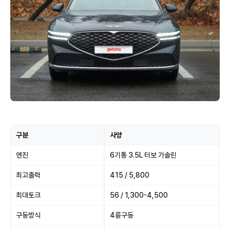
구분
사양
엔진
6기통 3.5L 터보 가솔린
최고출력
415 / 5,800
최대토크
56 / 1,300-4,500
구동방식
4륜구동