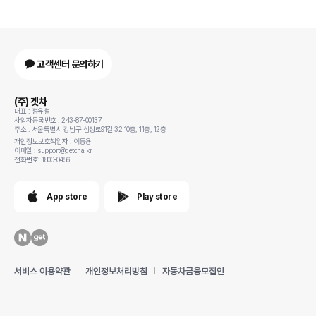
고객센터 문의하기
(주) 겟차
대표 : 정유철
사업자등록번호 : 243-87-00137
주소 : 서울특별시 강남구 삼성로91길 32 10층, 11층, 12층
개인정보보호책임자 : 이동용
이메일 : support@getcha.kr
전화번호: 1800-0456
App store
Play store
서비스 이용약관
개인정보처리방침
자동차금융모집인