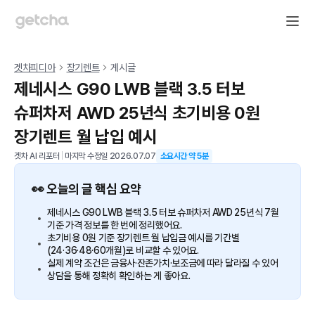
겟차피디아
장기렌트
게시글
제네시스 G90 LWB 블랙 3.5 터보
슈퍼차저 AWD 25년식 초기비용 0원
장기렌트 월 납입 예시
겟차 AI 리포터
|
마지막 수정일
2026.07.07
소요시간 약
5
분
👀 오늘의 글 핵심 요약
제네시스 G90 LWB 블랙 3.5 터보 슈퍼차저 AWD 25년식 7월
기준 가격 정보를 한 번에 정리했어요.
초기비용 0원 기준 장기렌트 월 납입금 예시를 기간별
(24·36·48·60개월)로 비교할 수 있어요.
실제 계약 조건은 금융사·잔존가치·보조금에 따라 달라질 수 있어
상담을 통해 정확히 확인하는 게 좋아요.