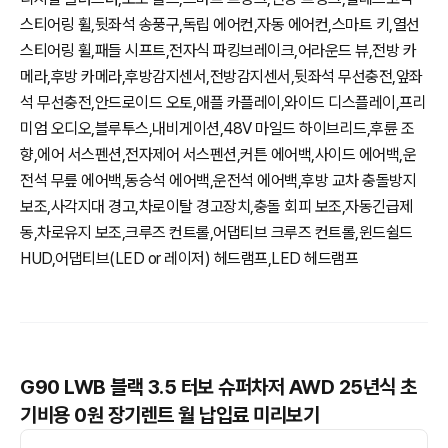
스티어링 휠,뒷좌석 송풍구,독립 에어컨,자동 에어컨,스마트 키,열선
스티어링 휠,패들 시프트,전자식 파킹브레이크,어라운드 뷰,전방 카
메라,후방 카메라,후방감지센서,전방감지센서,뒷좌석 무선충전,앞좌
석 무선충전,안드로이드 오토,애플 카플레이,와이드 디스플레이,프리
미엄 오디오,블루투스,내비게이션,48V 마일드 하이브리드,후륜 조
향,에어 서스펜션,전자제어 서스펜션,커튼 에어백,사이드 에어백,운
전석 무릎 에어백,동승석 에어백,운전석 에어백,후방 교차 충돌방지
보조,사각지대 경고,차로이탈 경고장치,충돌 회피 보조,자동긴급제
동,차로유지 보조,크루즈 컨트롤,어댑티브 크루즈 컨트롤,윈드쉴드
HUD,어댑티브(LED or 레이저) 헤드램프,LED 헤드램프
G90 LWB 블랙 3.5 터보 슈퍼차저 AWD 25년식 초
기비용 0원 장기렌트 월 납입료 미리보기