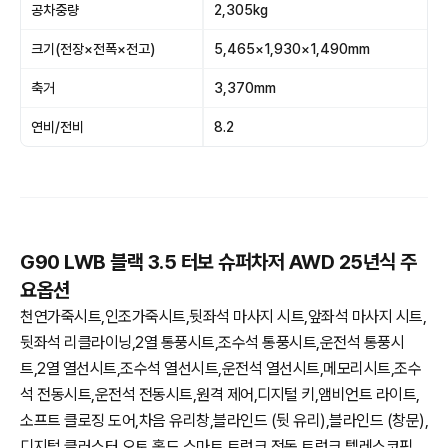
공차중량
2,305kg
크기(전장×전폭×전고)
5,465×1,930×1,490mm
축거
3,370mm
연비/전비
8.2
G90 LWB 블랙 3.5 터보 슈퍼차저 AWD 25년식 주
요옵션
천연가죽시트,인조가죽시트,뒷좌석 마사지 시트,앞좌석 마사지 시트,
뒷좌석 리클라이닝,2열 통풍시트,조수석 통풍시트,운전석 통풍시
트,2열 열선시트,조수석 열선시트,운전석 열선시트,메모리시트,조수
석 전동시트,운전석 전동시트,원격 제어,디지털 키,앰비언트 라이트,
소프트 클로징 도어,차음 유리창,블라인드 (뒷 유리),블라인드 (창문),
디지털 클러스터,오토 홀드,스마트 트렁크,전동 트렁크,텔레스코픽